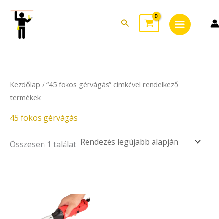
Skip
Main
to
Search
Menu
content
Kezdőlap
/ “45 fokos gérvágás” címkével rendelkező
termékek
45 fokos gérvágás
Összesen 1 találat