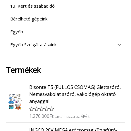
13. Kert és szabadidő
Bérelhető gépeink
Egyéb
Egyéb Szolgáltatásaink
Termékek
Bisonte T5 (FULLOS CSOMAG) Glettszóró,
Nemesvakolat szóró, vakológép oktató
anyaggal
1.270.000
Ft
É
tartalmazza az ÁFÁ-t
r
t
INGCO 20V MEGA erőcsomag /ütvefúró-
é