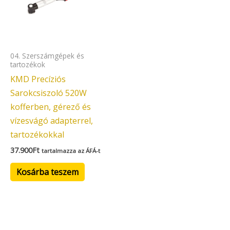
04. Szerszámgépek és
tartozékok
KMD Precíziós
Sarokcsiszoló 520W
kofferben, gérező és
vízesvágó adapterrel,
tartozékokkal
37.900
Ft
tartalmazza az ÁFÁ-t
Kosárba teszem