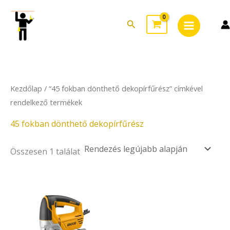
Skip
Main
to
Search
Menu
content
Kezdőlap
/ “45 fokban dönthető dekopírfűrész” címkével
rendelkező termékek
45 fokban dönthető dekopírfűrész
Összesen 1 találat