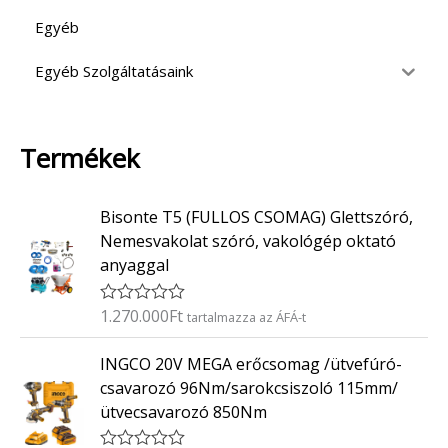
Egyéb
Egyéb Szolgáltatásaink
Termékek
Bisonte T5 (FULLOS CSOMAG) Glettszóró,
Nemesvakolat szóró, vakológép oktató
anyaggal
1.270.000
Ft
É
tartalmazza az ÁFÁ-t
r
t
INGCO 20V MEGA erőcsomag /ütvefúró-
é
k
csavarozó 96Nm/sarokcsiszoló 115mm/
e
ütvecsavarozó 850Nm
l
é
s