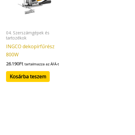
04. Szerszámgépek és
tartozékok
INGCO dekopírfűrész
800W
26.190
Ft
tartalmazza az ÁFÁ-t
Kosárba teszem