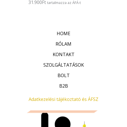
31.900
Ft
É
tartalmazza az ÁFÁ-t
s
r
:
t
0
é
/
k
5
e
l
HOME
é
s
:
RÓLAM
0
/
KONTAKT
5
SZOLGÁLTATÁSOK
BOLT
B2B
Adatkezelési tájékoztató és ÁFSZ