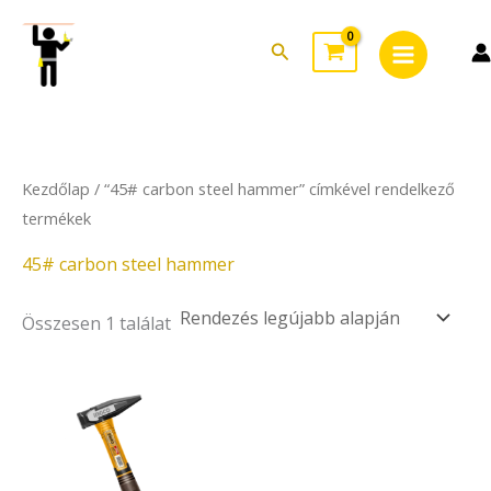
Skip
Main
to
Search
Menu
content
Kezdőlap
/ “45# carbon steel hammer” címkével rendelkező
termékek
45# carbon steel hammer
Összesen 1 találat