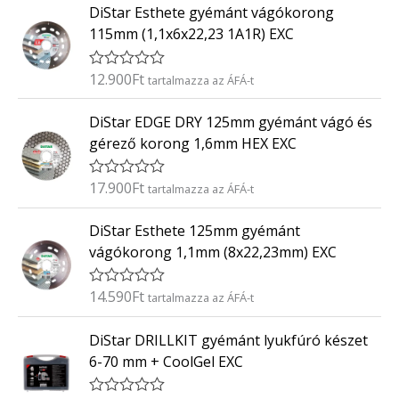
0
DiStar Esthete gyémánt vágókorong
é
/
k
5
115mm (1,1x6x22,23 1A1R) EXC
e
l
é
12.900
Ft
É
tartalmazza az ÁFÁ-t
s
r
:
t
0
DiStar EDGE DRY 125mm gyémánt vágó és
é
/
k
5
gérező korong 1,6mm HEX EXC
e
l
é
17.900
Ft
É
tartalmazza az ÁFÁ-t
s
r
:
t
0
DiStar Esthete 125mm gyémánt
é
/
k
5
vágókorong 1,1mm (8x22,23mm) EXC
e
l
é
14.590
Ft
É
tartalmazza az ÁFÁ-t
s
r
:
t
0
DiStar DRILLKIT gyémánt lyukfúró készet
é
/
k
5
6-70 mm + CoolGel EXC
e
l
é