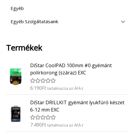
Egyéb
Egyéb Szolgáltatásaink
Termékek
DiStar CoolPAD 100mm #0 gyémánt
polírkorong (száraz) EXC
6.190
Ft
É
tartalmazza az ÁFÁ-t
r
t
DiStar DRILLKIT gyémánt lyukfúró készet
é
k
6-12 mm EXC
e
l
é
7.490
Ft
É
tartalmazza az ÁFÁ-t
s
r
:
t