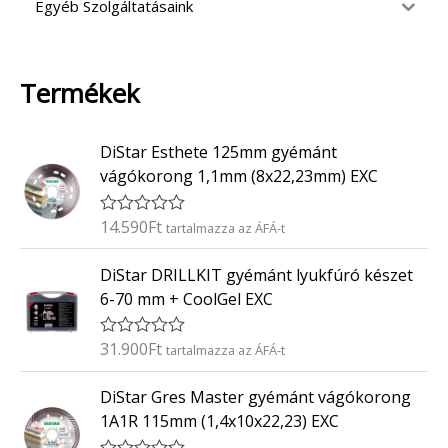
Egyéb Szolgáltatásaink
Termékek
DiStar Esthete 125mm gyémánt
vágókorong 1,1mm (8x22,23mm) EXC
14.590
Ft
É
tartalmazza az ÁFÁ-t
r
t
DiStar DRILLKIT gyémánt lyukfúró készet
é
k
6-70 mm + CoolGel EXC
e
l
é
31.900
Ft
É
tartalmazza az ÁFÁ-t
s
r
:
t
0
DiStar Gres Master gyémánt vágókorong
é
/
k
5
1A1R 115mm (1,4x10x22,23) EXC
e
l