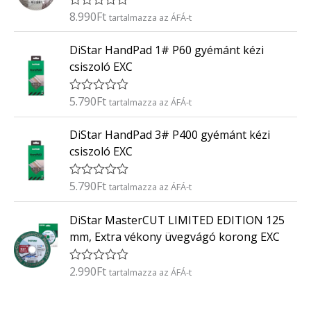
é
8.990
Ft
É
tartalmazza az ÁFÁ-t
s
r
:
t
0
DiStar HandPad 1# P60 gyémánt kézi
é
/
k
5
csiszoló EXC
e
l
é
5.790
Ft
É
tartalmazza az ÁFÁ-t
s
r
:
t
0
DiStar HandPad 3# P400 gyémánt kézi
é
/
k
5
csiszoló EXC
e
l
é
5.790
Ft
É
tartalmazza az ÁFÁ-t
s
r
:
t
0
DiStar MasterCUT LIMITED EDITION 125
é
/
k
5
mm, Extra vékony üvegvágó korong EXC
e
l
é
2.990
Ft
É
tartalmazza az ÁFÁ-t
s
r
:
t
0
é
/