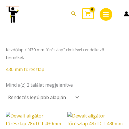
Sorted
Skip
Main
by
to
latest
Search
Menu
content
Kezdőlap
/ “430 mm fűrészlap” címkével rendelkező
termékek
430 mm fűrészlap
Mind a(z) 2 találat megjelenítve