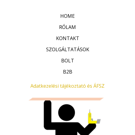
k
5
e
l
HOME
é
s
:
RÓLAM
0
/
KONTAKT
5
SZOLGÁLTATÁSOK
BOLT
B2B
Adatkezelési tájékoztató és ÁFSZ