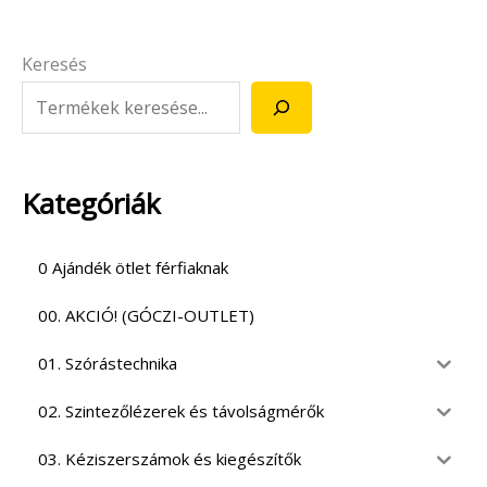
Keresés
Kategóriák
0 Ajándék ötlet férfiaknak
00. AKCIÓ! (GÓCZI-OUTLET)
01. Szórástechnika
02. Szintezőlézerek és távolságmérők
03. Kéziszerszámok és kiegészítők