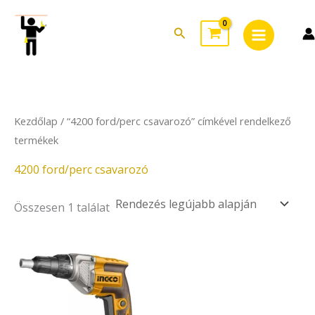
Skip
Main
to
Search
Menu
content
Kezdőlap
/ “4200 ford/perc csavarozó” címkével rendelkező
termékek
4200 ford/perc csavarozó
Összesen 1 találat