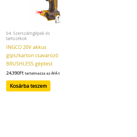
04. Szerszámgépek és
tartozékok
INGCO 20V akkus
gipszkarton csavarozó
BRUSHLESS géptest
24.390
Ft
tartalmazza az ÁFÁ-t
Kosárba teszem