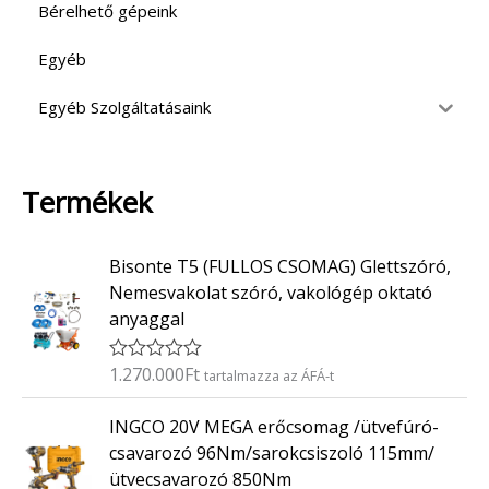
Bérelhető gépeink
Egyéb
Egyéb Szolgáltatásaink
Termékek
Bisonte T5 (FULLOS CSOMAG) Glettszóró,
Nemesvakolat szóró, vakológép oktató
anyaggal
1.270.000
Ft
É
tartalmazza az ÁFÁ-t
r
t
INGCO 20V MEGA erőcsomag /ütvefúró-
é
k
csavarozó 96Nm/sarokcsiszoló 115mm/
e
ütvecsavarozó 850Nm
l