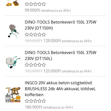
é
s
:
99.000
Ft
É
tartalmazza az ÁFÁ-t
0
r
/
t
O
C
5
DINO-TOOLS Betonkeverő 150L 375W
é
r
u
k
230V (DT150H)
e
i
r
l
g
r
é
169.000
Ft
129.000
Ft
É
tartalmazza az ÁFÁ-t
s
i
e
r
:
t
n
n
O
C
0
DINO-TOOLS Betonkeverő 150L 375W
é
/
a
t
r
u
k
5
230V (DT150L)
e
l
p
i
r
l
p
r
g
r
é
165.000
Ft
125.000
Ft
É
tartalmazza az ÁFÁ-t
s
r
i
i
e
r
:
i
c
t
n
n
0
INGCO 20V akkus beton szögbelövő
é
/
c
e
a
t
k
5
BRUSHLESS 2db 4Ah akkuval, töltővel,
e
i
e
l
p
kofferben
l
w
s
p
r
é
a
:
s
r
i
:
180.900
Ft
É
tartalmazza az ÁFÁ-t
s
1
i
c
0
r