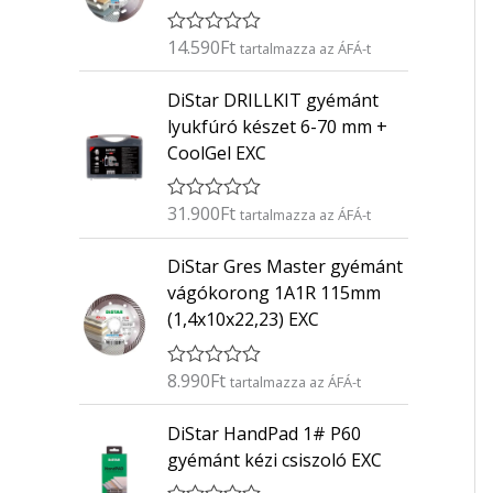
14.590
Ft
É
tartalmazza az ÁFÁ-t
r
t
DiStar DRILLKIT gyémánt
é
k
lyukfúró készet 6-70 mm +
e
CoolGel EXC
l
é
s
:
31.900
Ft
É
tartalmazza az ÁFÁ-t
0
r
/
t
5
DiStar Gres Master gyémánt
é
k
vágókorong 1A1R 115mm
e
(1,4x10x22,23) EXC
l
é
s
:
8.990
Ft
É
tartalmazza az ÁFÁ-t
0
r
/
t
5
DiStar HandPad 1# P60
é
k
gyémánt kézi csiszoló EXC
e
l