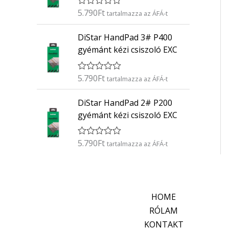
é
5.790
Ft
É
s
tartalmazza az ÁFÁ-t
r
:
t
0
DiStar HandPad 3# P400
é
/
k
5
gyémánt kézi csiszoló EXC
e
l
é
5.790
Ft
É
s
tartalmazza az ÁFÁ-t
r
:
t
0
DiStar HandPad 2# P200
é
/
k
5
gyémánt kézi csiszoló EXC
e
l
é
5.790
Ft
É
s
tartalmazza az ÁFÁ-t
r
:
t
0
é
/
k
5
e
l
HOME
é
s
RÓLAM
:
KONTAKT
0