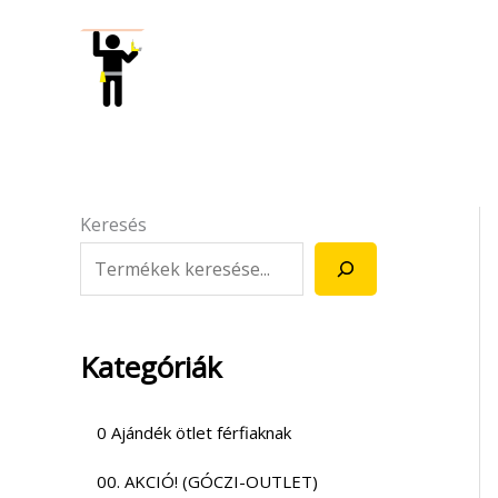
Skip
to
content
Keresés
Kategóriák
0 Ajándék ötlet férfiaknak
00. AKCIÓ! (GÓCZI-OUTLET)