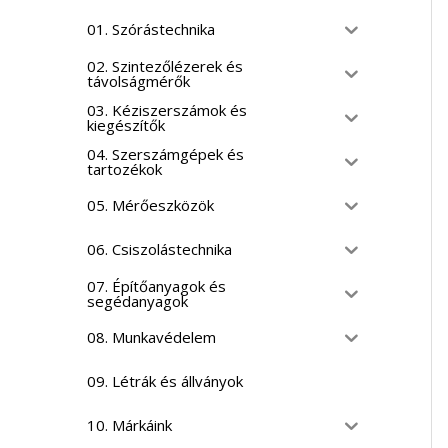
01. Szórástechnika
02. Szintezőlézerek és
távolságmérők
03. Kéziszerszámok és
kiegészítők
04. Szerszámgépek és
tartozékok
05. Mérőeszközök
06. Csiszolástechnika
07. Építőanyagok és
segédanyagok
08. Munkavédelem
09. Létrák és állványok
10. Márkáink