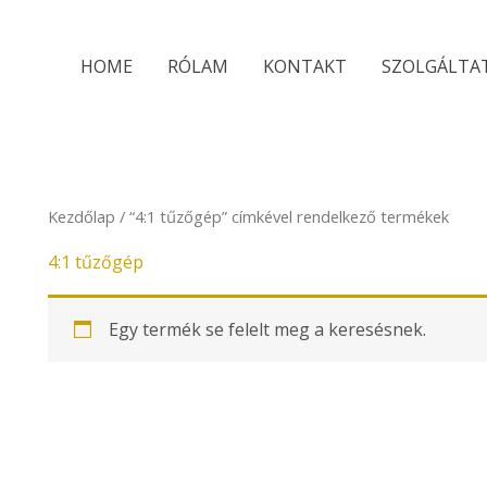
HOME
RÓLAM
KONTAKT
SZOLGÁLTA
Kezdőlap
/ “4:1 tűzőgép” címkével rendelkező termékek
4:1 tűzőgép
Egy termék se felelt meg a keresésnek.