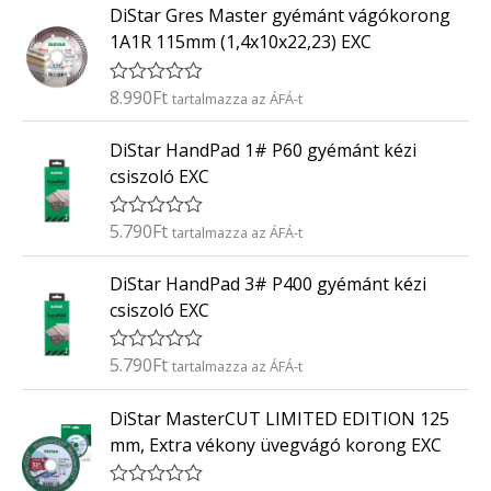
0
DiStar Gres Master gyémánt vágókorong
é
/
k
5
1A1R 115mm (1,4x10x22,23) EXC
e
l
é
8.990
Ft
É
tartalmazza az ÁFÁ-t
s
r
:
t
0
DiStar HandPad 1# P60 gyémánt kézi
é
/
k
5
csiszoló EXC
e
l
é
5.790
Ft
É
tartalmazza az ÁFÁ-t
s
r
:
t
0
DiStar HandPad 3# P400 gyémánt kézi
é
/
k
5
csiszoló EXC
e
l
é
5.790
Ft
É
tartalmazza az ÁFÁ-t
s
r
:
t
0
DiStar MasterCUT LIMITED EDITION 125
é
/
k
5
mm, Extra vékony üvegvágó korong EXC
e
l
é