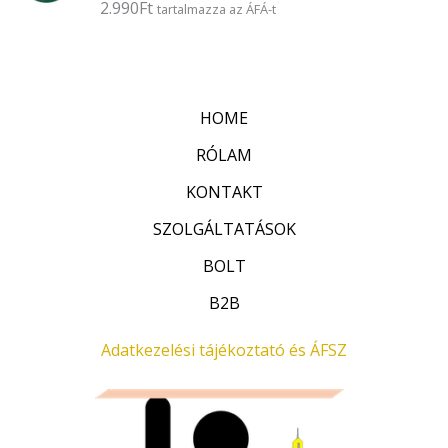
2.990
Ft
É
tartalmazza az ÁFÁ-t
s
r
:
t
0
é
/
k
5
e
l
HOME
é
s
:
RÓLAM
0
/
KONTAKT
5
SZOLGÁLTATÁSOK
BOLT
B2B
Adatkezelési tájékoztató és ÁFSZ