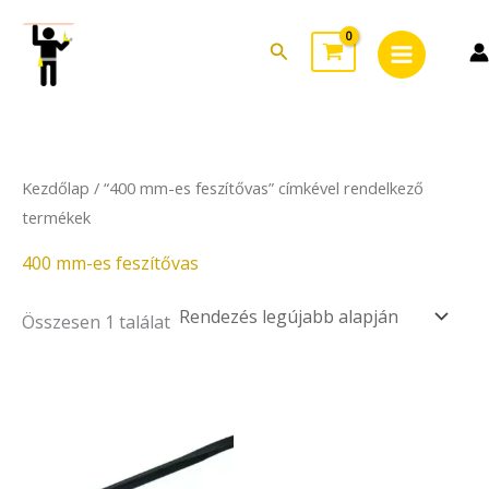
Skip
Main
to
Search
Menu
content
Kezdőlap
/ “400 mm-es feszítővas” címkével rendelkező
termékek
400 mm-es feszítővas
Összesen 1 találat