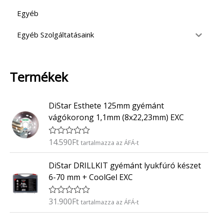
Egyéb
Egyéb Szolgáltatásaink
Termékek
DiStar Esthete 125mm gyémánt
vágókorong 1,1mm (8x22,23mm) EXC
14.590
Ft
É
tartalmazza az ÁFÁ-t
r
t
DiStar DRILLKIT gyémánt lyukfúró készet
é
k
6-70 mm + CoolGel EXC
e
l
é
31.900
Ft
É
tartalmazza az ÁFÁ-t
s
r
:
t