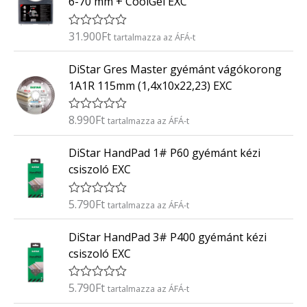
6-70 mm + CoolGel EXC
e
l
é
31.900
Ft
É
tartalmazza az ÁFÁ-t
s
r
:
t
0
DiStar Gres Master gyémánt vágókorong
é
/
k
5
1A1R 115mm (1,4x10x22,23) EXC
e
l
é
8.990
Ft
É
tartalmazza az ÁFÁ-t
s
r
:
t
0
DiStar HandPad 1# P60 gyémánt kézi
é
/
k
5
csiszoló EXC
e
l
é
5.790
Ft
É
tartalmazza az ÁFÁ-t
s
r
:
t
0
DiStar HandPad 3# P400 gyémánt kézi
é
/
k
5
csiszoló EXC
e
l
é
5.790
Ft
É
tartalmazza az ÁFÁ-t
s
r
: