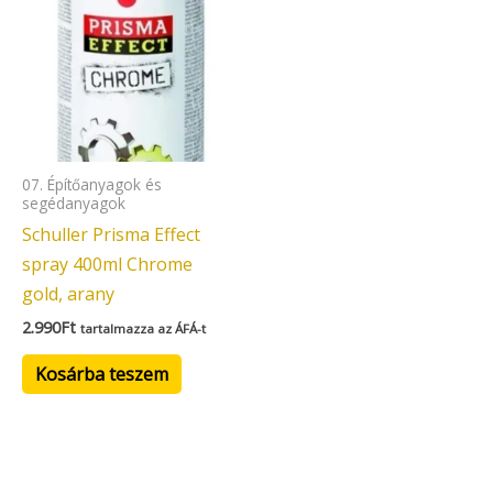
07. Építőanyagok és
segédanyagok
Schuller Prisma Effect
spray 400ml Chrome
gold, arany
2.990
Ft
tartalmazza az ÁFÁ-t
Kosárba teszem