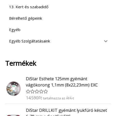
13. Kert és szabadidő
Bérelhető gépeink
Egyéb
Egyéb Szolgáltatásaink
Termékek
DiStar Esthete 125mm gyémánt
vágókorong 1,1mm (8x22,23mm) EXC
14.590
Ft
É
tartalmazza az ÁFÁ-t
r
t
DiStar DRILLKIT gyémánt lyukfúró készet
é
k