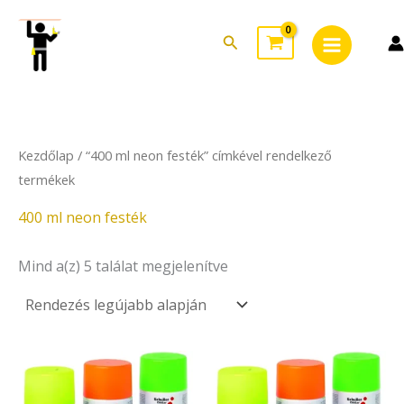
Sorted
Skip
Main
by
to
latest
Search
Menu
content
Kezdőlap
/ “400 ml neon festék” címkével rendelkező
termékek
400 ml neon festék
Mind a(z) 5 találat megjelenítve