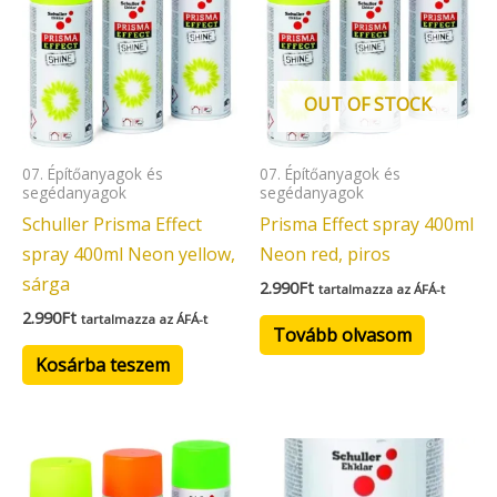
OUT OF STOCK
07. Építőanyagok és
07. Építőanyagok és
segédanyagok
segédanyagok
Schuller Prisma Effect
Prisma Effect spray 400ml
spray 400ml Neon yellow,
Neon red, piros
sárga
2.990
Ft
tartalmazza az ÁFÁ-t
2.990
Ft
tartalmazza az ÁFÁ-t
Tovább olvasom
Kosárba teszem