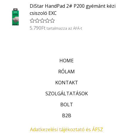
t
0
DiStar HandPad 2# P200 gyémánt kézi
é
/
k
5
csiszoló EXC
e
l
é
5.790
Ft
É
tartalmazza az ÁFÁ-t
s
r
:
t
0
é
/
k
5
e
l
HOME
é
s
:
RÓLAM
0
/
KONTAKT
5
SZOLGÁLTATÁSOK
BOLT
B2B
Adatkezelési tájékoztató és ÁFSZ