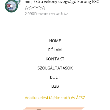
5
mm, Extra vékony üvegvágó korong EXC
e
l
é
2.990
Ft
É
tartalmazza az ÁFÁ-t
s
r
:
t
0
é
/
k
5
e
l
HOME
é
s
:
RÓLAM
0
/
KONTAKT
5
SZOLGÁLTATÁSOK
BOLT
B2B
Adatkezelési tájékoztató és ÁFSZ