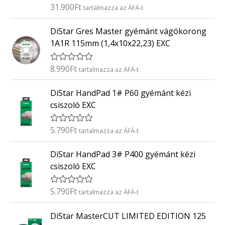
é
31.900
Ft
É
tartalmazza az ÁFÁ-t
s
r
:
t
0
DiStar Gres Master gyémánt vágókorong
é
/
k
5
1A1R 115mm (1,4x10x22,23) EXC
e
l
é
8.990
Ft
É
tartalmazza az ÁFÁ-t
s
r
:
t
0
DiStar HandPad 1# P60 gyémánt kézi
é
/
k
5
csiszoló EXC
e
l
é
5.790
Ft
É
tartalmazza az ÁFÁ-t
s
r
:
t
0
DiStar HandPad 3# P400 gyémánt kézi
é
/
k
5
csiszoló EXC
e
l
é
5.790
Ft
É
tartalmazza az ÁFÁ-t
s
r
:
t
0
DiStar MasterCUT LIMITED EDITION 125
é
/
k