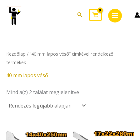
Sorted
Skip
Main
by
to
latest
Search
Menu
content
Kezdőlap
/ “40 mm lapos véső” címkével rendelkező
termékek
40 mm lapos véső
Mind a(z) 2 találat megjelenítve