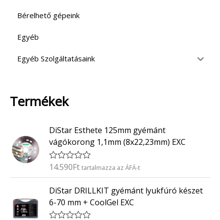
Bérelhető gépeink
Egyéb
Egyéb Szolgáltatásaink
Termékek
DiStar Esthete 125mm gyémánt
vágókorong 1,1mm (8x22,23mm) EXC
14.590
Ft
É
tartalmazza az ÁFÁ-t
r
t
DiStar DRILLKIT gyémánt lyukfúró készet
é
k
6-70 mm + CoolGel EXC
e
l