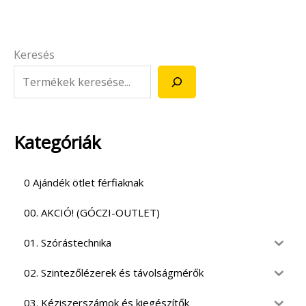
Keresés
Kategóriák
0 Ajándék ötlet férfiaknak
00. AKCIÓ! (GÓCZI-OUTLET)
01. Szórástechnika
02. Szintezőlézerek és távolságmérők
03. Kéziszerszámok és kiegészítők