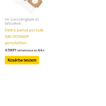
04. Szerszámgépek és
tartozékok
Dedra pamut porzsák
3db DED6609
porszívóhoz
4.590
Ft
tartalmazza az ÁFÁ-t
Kosárba teszem