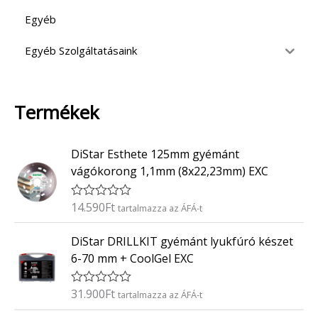
Egyéb
Egyéb Szolgáltatásaink
Termékek
DiStar Esthete 125mm gyémánt
vágókorong 1,1mm (8x22,23mm) EXC
14.590
Ft
É
tartalmazza az ÁFÁ-t
r
t
DiStar DRILLKIT gyémánt lyukfúró készet
é
k
6-70 mm + CoolGel EXC
e
l
é
31.900
Ft
É
tartalmazza az ÁFÁ-t
s
r
:
t