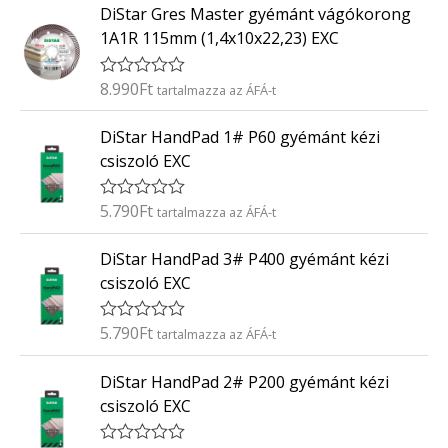
0
DiStar Gres Master gyémánt vágókorong
é
/
k
5
1A1R 115mm (1,4x10x22,23) EXC
e
l
é
8.990
Ft
É
tartalmazza az ÁFÁ-t
s
r
:
t
0
DiStar HandPad 1# P60 gyémánt kézi
é
/
k
5
csiszoló EXC
e
l
é
5.790
Ft
É
tartalmazza az ÁFÁ-t
s
r
:
t
0
DiStar HandPad 3# P400 gyémánt kézi
é
/
k
5
csiszoló EXC
e
l
é
5.790
Ft
É
tartalmazza az ÁFÁ-t
s
r
:
t
0
DiStar HandPad 2# P200 gyémánt kézi
é
/
k
5
csiszoló EXC
e
l
é