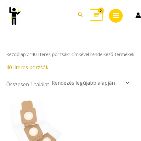
Skip
Main
to
Search
Menu
content
Kezdőlap
/ “40 literes porzsák” címkével rendelkező termékek
40 literes porzsák
Összesen 1 találat