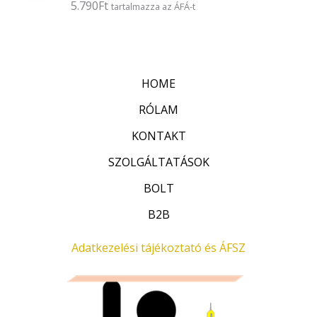
5.790
Ft
É
tartalmazza az ÁFÁ-t
s
r
:
t
0
é
/
k
5
e
l
HOME
é
s
:
RÓLAM
0
/
KONTAKT
5
SZOLGÁLTATÁSOK
BOLT
B2B
Adatkezelési tájékoztató és ÁFSZ