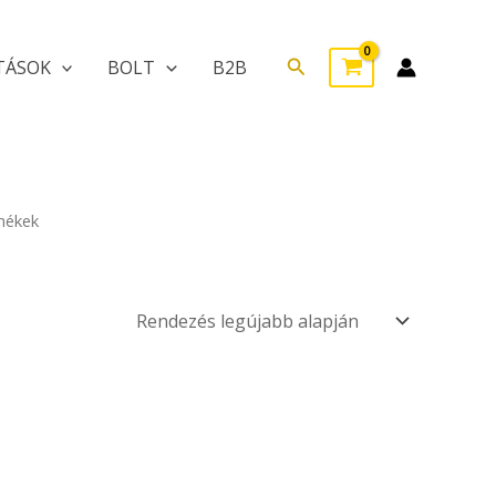
Search
TÁSOK
BOLT
B2B
rmékek