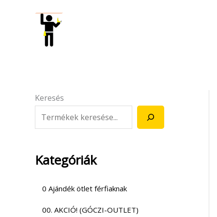
Skip
to
content
Keresés
Kategóriák
0 Ajándék ötlet férfiaknak
00. AKCIÓ! (GÓCZI-OUTLET)