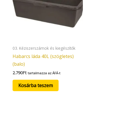
03. Kéziszerszámok és kiegészítők
Habarcs láda 40L (szögletes)
(balo)
2.790
Ft
tartalmazza az ÁFÁ-t
Kosárba teszem