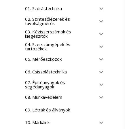
01. Szórástechnika
02. Szintezőlézerek és
távolságmérők
03. Kéziszerszámok és
kiegészítők
04. Szerszámgépek és
tartozékok
05. Mérőeszközök
06. Csiszolástechnika
07. Építőanyagok és
segédanyagok
08. Munkavédelem
09. Létrák és állványok
10. Márkáink