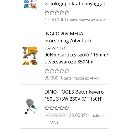
vakológép oktató anyaggal
1.270.000
Ft
É
tartalmazza az ÁFÁ-t
r
t
INGCO 20V MEGA
é
k
erőcsomag /ütvefúró-
e
csavarozó
l
é
96Nm/sarokcsiszoló 115mm/
s
ütvecsavarozó 850Nm
:
0
/
5
99.000
Ft
É
tartalmazza az ÁFÁ-t
r
t
O
C
DINO-TOOLS Betonkeverő
é
r
u
k
150L 375W 230V (DT150H)
e
i
r
l
g
r
é
169.000
Ft
129.000
Ft
É
s
tartalmazza
i
e
r
:
az ÁFÁ-t
n
n
t
0
é
/
a
t