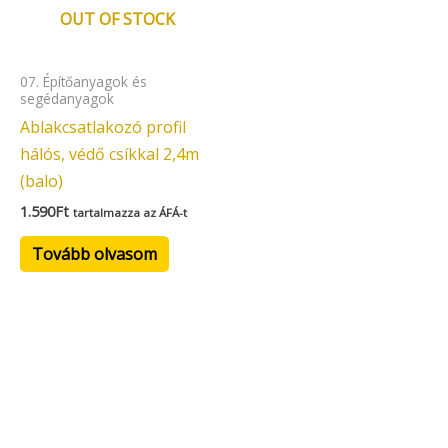
OUT OF STOCK
07. Építőanyagok és
segédanyagok
Ablakcsatlakozó profil
hálós, védő csíkkal 2,4m
(balo)
1.590
Ft
tartalmazza az ÁFÁ-t
Tovább olvasom