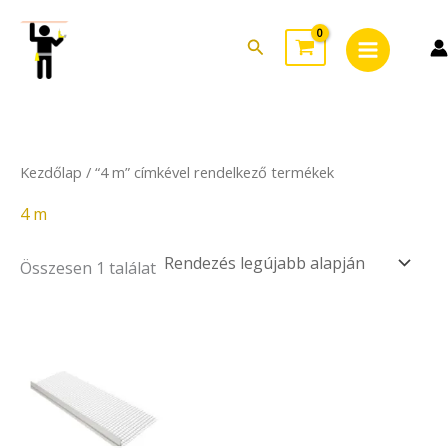
Skip
Main
to
Search
Menu
content
Kezdőlap
/ “4 m” címkével rendelkező termékek
4 m
Összesen 1 találat