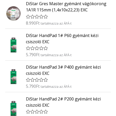
0
DiStar Gres Master gyémánt vágókorong
é
/
k
5
1A1R 115mm (1,4x10x22,23) EXC
e
l
é
8.990
Ft
É
tartalmazza az ÁFÁ-t
s
r
:
t
0
DiStar HandPad 1# P60 gyémánt kézi
é
/
k
5
csiszoló EXC
e
l
é
5.790
Ft
É
tartalmazza az ÁFÁ-t
s
r
:
t
0
DiStar HandPad 3# P400 gyémánt kézi
é
/
k
5
csiszoló EXC
e
l
é
5.790
Ft
É
tartalmazza az ÁFÁ-t
s
r
:
t
0
DiStar HandPad 2# P200 gyémánt kézi
é
/
k
5
csiszoló EXC
e
l
é