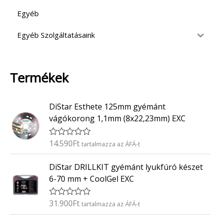
Egyéb
Egyéb Szolgáltatásaink
Termékek
DiStar Esthete 125mm gyémánt
vágókorong 1,1mm (8x22,23mm) EXC
14.590
Ft
É
tartalmazza az ÁFÁ-t
r
t
DiStar DRILLKIT gyémánt lyukfúró készet
é
k
6-70 mm + CoolGel EXC
e
l
é
31.900
Ft
É
tartalmazza az ÁFÁ-t
s
r
:
t