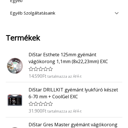
Egyéb
Egyéb Szolgáltatásaink
Termékek
DiStar Esthete 125mm gyémánt
vágókorong 1,1mm (8x22,23mm) EXC
14.590
Ft
É
tartalmazza az ÁFÁ-t
r
t
DiStar DRILLKIT gyémánt lyukfúró készet
é
k
6-70 mm + CoolGel EXC
e
l
é
31.900
Ft
É
tartalmazza az ÁFÁ-t
s
r
:
t
0
DiStar Gres Master gyémánt vágókorong
é
/