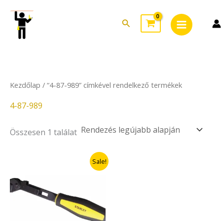
Skip
Main
to
Search
Menu
content
Kezdőlap
/ “4-87-989” címkével rendelkező termékek
4-87-989
Összesen 1 találat
Original
Current
Sale!
price
price
was:
is:
7.990Ft.
6.392Ft.