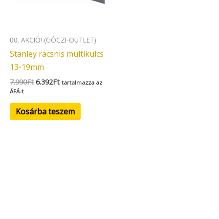
00. AKCIÓ! (GÓCZI-OUTLET)
Stanley racsnis multikulcs
13-19mm
7.990
Ft
6.392
Ft
tartalmazza az
ÁFÁ-t
Kosárba teszem