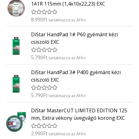
k
5
1A1R 115mm (1,4x10x22,23) EXC
e
l
é
8.990
Ft
É
tartalmazza az ÁFÁ-t
s
r
:
t
0
DiStar HandPad 1# P60 gyémánt kézi
é
/
k
5
csiszoló EXC
e
l
é
5.790
Ft
É
tartalmazza az ÁFÁ-t
s
r
:
t
0
DiStar HandPad 3# P400 gyémánt kézi
é
/
k
5
csiszoló EXC
e
l
é
5.790
Ft
É
tartalmazza az ÁFÁ-t
s
r
:
t
0
DiStar MasterCUT LIMITED EDITION 125
é
/
k
5
mm, Extra vékony üvegvágó korong EXC
e
l
é
2.990
Ft
É
tartalmazza az ÁFÁ-t
s
r