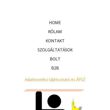
:
t
0
é
/
k
5
e
l
HOME
é
s
:
RÓLAM
0
/
KONTAKT
5
SZOLGÁLTATÁSOK
BOLT
B2B
Adatkezelési tájékoztató és ÁFSZ