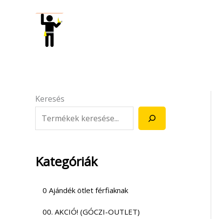
Skip
to
content
Keresés
Kategóriák
0 Ajándék ötlet férfiaknak
00. AKCIÓ! (GÓCZI-OUTLET)