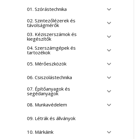
01. Szórástechnika
02. Szintezőlézerek és
távolságmérők
03. Kéziszerszámok és
kiegészítők
04. Szerszámgépek és
tartozékok
05. Mérőeszközök
06. Csiszolástechnika
07. Építőanyagok és
segédanyagok
08. Munkavédelem
09. Létrák és állványok
10. Márkáink