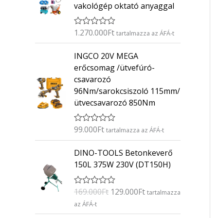
vakológép oktató anyaggal
1.270.000
Ft
É
tartalmazza az ÁFÁ-t
r
t
INGCO 20V MEGA
é
k
erőcsomag /ütvefúró-
e
csavarozó
l
é
96Nm/sarokcsiszoló 115mm/
s
ütvecsavarozó 850Nm
:
0
/
5
99.000
Ft
É
tartalmazza az ÁFÁ-t
r
t
O
C
DINO-TOOLS Betonkeverő
é
r
u
k
150L 375W 230V (DT150H)
e
i
r
l
g
r
é
169.000
Ft
129.000
Ft
É
s
tartalmazza
i
e
r
:
az ÁFÁ-t
n
n
t
0
é
/
a
t