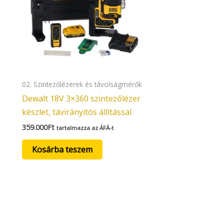
02. Szintezőlézerek és távolságmérők
Dewalt 18V 3×360 szintezőlézer
készlet, távirányítós állítással
359.000
Ft
tartalmazza az ÁFÁ-t
Kosárba teszem