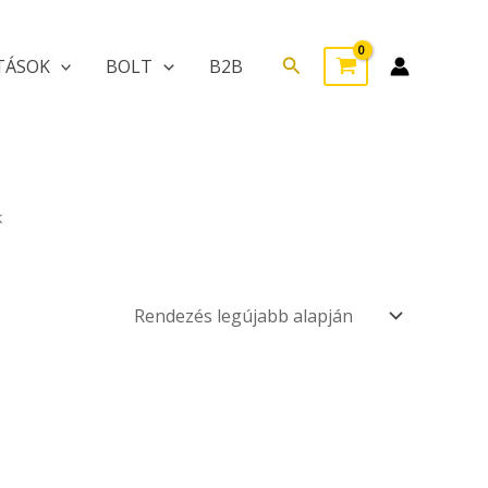
Search
TÁSOK
BOLT
B2B
k