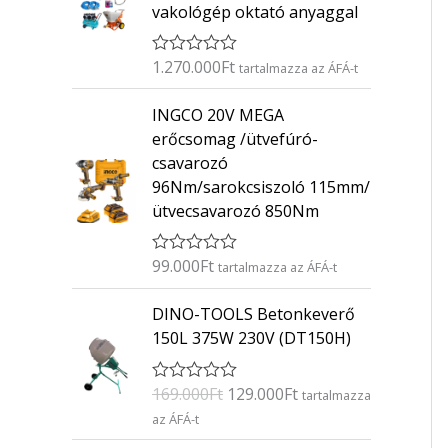
vakológép oktató anyaggal
1.270.000
Ft
É
tartalmazza az ÁFÁ-t
r
t
INGCO 20V MEGA
é
k
erőcsomag /ütvefúró-
e
csavarozó
l
é
96Nm/sarokcsiszoló 115mm/
s
ütvecsavarozó 850Nm
:
0
/
5
99.000
Ft
É
tartalmazza az ÁFÁ-t
r
t
O
C
DINO-TOOLS Betonkeverő
é
r
u
k
150L 375W 230V (DT150H)
e
i
r
l
g
r
é
169.000
Ft
129.000
Ft
É
s
tartalmazza
i
e
r
:
az ÁFÁ-t
n
n
t
0
é
/
a
t