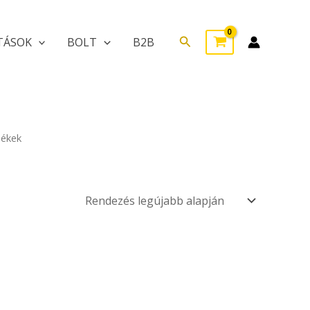
Search
TÁSOK
BOLT
B2B
mékek