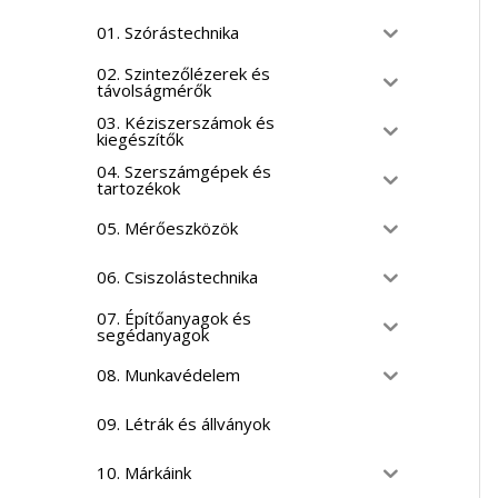
01. Szórástechnika
02. Szintezőlézerek és
távolságmérők
03. Kéziszerszámok és
kiegészítők
04. Szerszámgépek és
tartozékok
05. Mérőeszközök
06. Csiszolástechnika
07. Építőanyagok és
segédanyagok
08. Munkavédelem
09. Létrák és állványok
10. Márkáink