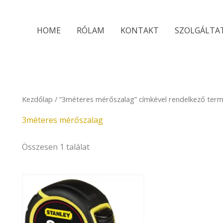
HOME
RÓLAM
KONTAKT
SZOLGÁLTA
Kezdőlap
/ “3méteres mérőszalag” címkével rendelkező ter
3méteres mérőszalag
Összesen 1 találat