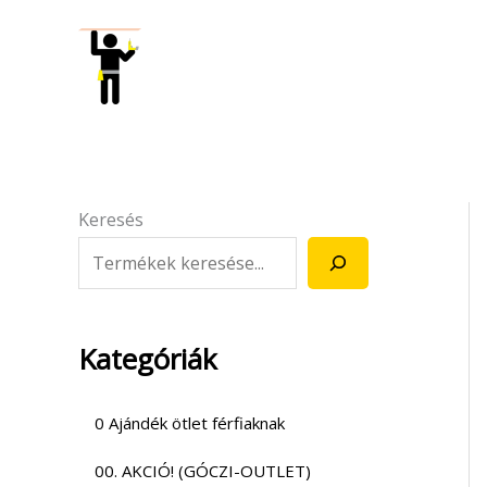
Skip
to
content
Keresés
Kategóriák
0 Ajándék ötlet férfiaknak
00. AKCIÓ! (GÓCZI-OUTLET)