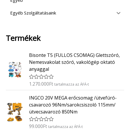
Egyéb
Egyéb Szolgáltatásaink
Termékek
Bisonte T5 (FULLOS CSOMAG) Glettszóró,
Nemesvakolat szóró, vakológép oktató
anyaggal
1.270.000
Ft
É
tartalmazza az ÁFÁ-t
r
t
INGCO 20V MEGA erőcsomag /ütvefúró-
é
k
csavarozó 96Nm/sarokcsiszoló 115mm/
e
ütvecsavarozó 850Nm
l
é
s
:
99.000
Ft
É
tartalmazza az ÁFÁ-t
0