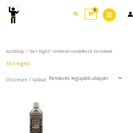
Skip
Main
to
Search
Menu
content
Kezdőlap
/ “3in1 hígító” címkével rendelkező termékek
3in1 hígító
Összesen 1 találat