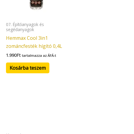
07. Építőanyagok és
segédanyagok
Hemmax Cool 3in1
zománcfesték hígító 0,4L
1.990
Ft
tartalmazza az ÁFÁ-t
Kosárba teszem