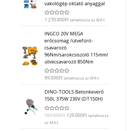
vakológép oktató anyaggal
1.270.000
Ft
É
tartalmazza az ÁFÁ-t
r
t
INGCO 20V MEGA
é
k
erőcsomag /ütvefúró-
e
csavarozó
l
é
96Nm/sarokcsiszoló 115mm/
s
ütvecsavarozó 850Nm
:
0
/
5
99.000
Ft
É
tartalmazza az ÁFÁ-t
r
t
O
C
DINO-TOOLS Betonkeverő
é
r
u
k
150L 375W 230V (DT150H)
e
i
r
l
g
r
é
169.000
Ft
129.000
Ft
É
s
tartalmazza
i
e
r
:
az ÁFÁ-t
n
n
t
0
é
/
a
t