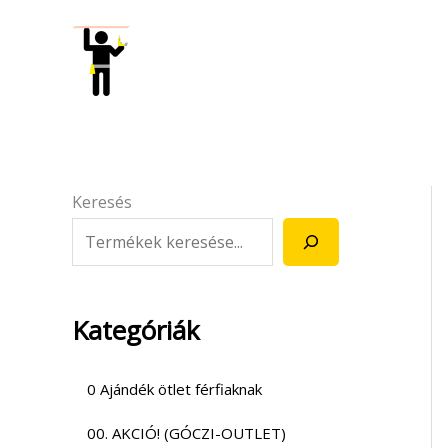
Skip
to
content
Keresés
Kategóriák
0 Ajándék ötlet férfiaknak
00. AKCIÓ! (GÓCZI-OUTLET)