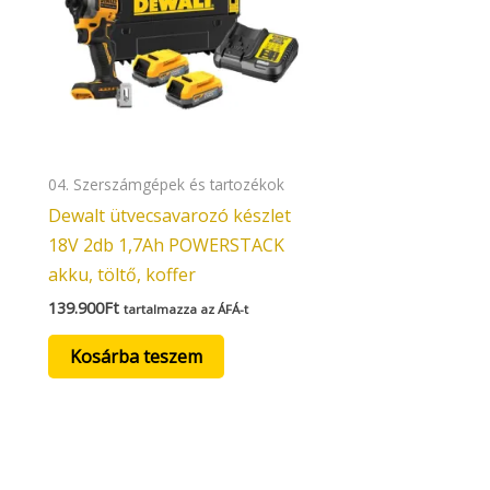
04. Szerszámgépek és tartozékok
Dewalt ütvecsavarozó készlet
18V 2db 1,7Ah POWERSTACK
akku, töltő, koffer
139.900
Ft
tartalmazza az ÁFÁ-t
Kosárba teszem