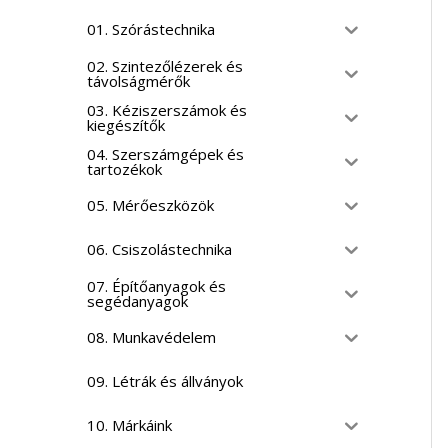
01. Szórástechnika
02. Szintezőlézerek és
távolságmérők
03. Kéziszerszámok és
kiegészítők
04. Szerszámgépek és
tartozékok
05. Mérőeszközök
06. Csiszolástechnika
07. Építőanyagok és
segédanyagok
08. Munkavédelem
09. Létrák és állványok
10. Márkáink