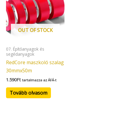
OUT OF STOCK
07. Építőanyagok és
segédanyagok
RedCore maszkoló szalag
30mmx50m
1.590
Ft
tartalmazza az ÁFÁ-t
Tovább olvasom