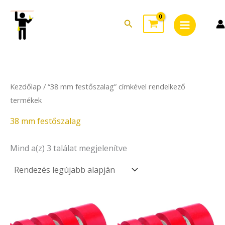
Sorted
Skip
Main
by
to
latest
Search
Menu
content
Kezdőlap
/ “38 mm festőszalag” címkével rendelkező
termékek
38 mm festőszalag
Mind a(z) 3 találat megjelenítve