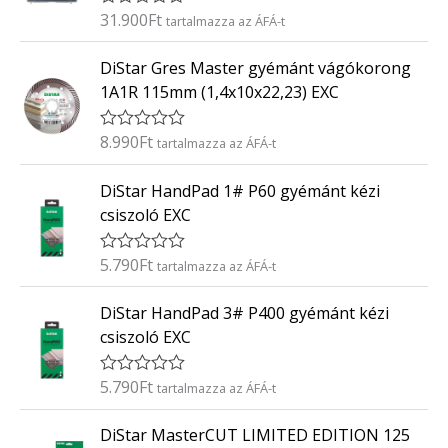
é
31.900
Ft
É
tartalmazza az ÁFÁ-t
s
r
:
t
0
DiStar Gres Master gyémánt vágókorong
é
/
k
5
1A1R 115mm (1,4x10x22,23) EXC
e
l
é
8.990
Ft
É
tartalmazza az ÁFÁ-t
s
r
:
t
0
DiStar HandPad 1# P60 gyémánt kézi
é
/
k
5
csiszoló EXC
e
l
é
5.790
Ft
É
tartalmazza az ÁFÁ-t
s
r
:
t
0
DiStar HandPad 3# P400 gyémánt kézi
é
/
k
5
csiszoló EXC
e
l
é
5.790
Ft
É
tartalmazza az ÁFÁ-t
s
r
:
t
0
DiStar MasterCUT LIMITED EDITION 125
é
/