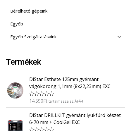
Bérelhető gépeink
Egyéb
Egyéb Szolgáltatásaink
Termékek
DiStar Esthete 125mm gyémánt
vágókorong 1,1mm (8x22,23mm) EXC
14.590
Ft
É
tartalmazza az ÁFÁ-t
r
t
DiStar DRILLKIT gyémánt lyukfúró készet
é
k
6-70 mm + CoolGel EXC
e
l