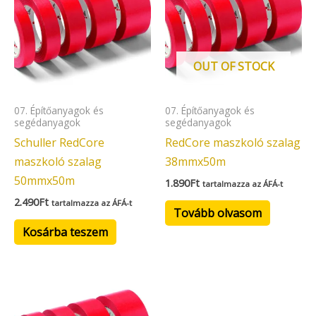
OUT OF STOCK
07. Építőanyagok és
07. Építőanyagok és
segédanyagok
segédanyagok
Schuller RedCore
RedCore maszkoló szalag
maszkoló szalag
38mmx50m
50mmx50m
1.890
Ft
tartalmazza az ÁFÁ-t
2.490
Ft
tartalmazza az ÁFÁ-t
Tovább olvasom
Kosárba teszem