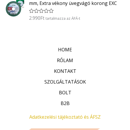
k
5
mm, Extra vékony üvegvágó korong EXC
e
l
é
2.990
Ft
É
tartalmazza az ÁFÁ-t
s
r
:
t
0
é
/
k
5
e
l
HOME
é
s
:
RÓLAM
0
/
KONTAKT
5
SZOLGÁLTATÁSOK
BOLT
B2B
Adatkezelési tájékoztató és ÁFSZ