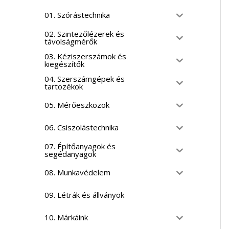
01. Szórástechnika
02. Szintezőlézerek és
távolságmérők
03. Kéziszerszámok és
kiegészítők
04. Szerszámgépek és
tartozékok
05. Mérőeszközök
06. Csiszolástechnika
07. Építőanyagok és
segédanyagok
08. Munkavédelem
09. Létrák és állványok
10. Márkáink