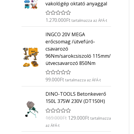
vakológép oktató anyaggal
1.270.000
Ft
É
tartalmazza az ÁFÁ-t
r
t
INGCO 20V MEGA
é
k
erőcsomag /ütvefúró-
e
csavarozó
l
é
96Nm/sarokcsiszoló 115mm/
s
ütvecsavarozó 850Nm
:
0
/
5
99.000
Ft
É
tartalmazza az ÁFÁ-t
r
t
O
C
DINO-TOOLS Betonkeverő
é
r
u
k
150L 375W 230V (DT150H)
e
i
r
l
g
r
é
169.000
Ft
129.000
Ft
É
s
tartalmazza
i
e
r
:
az ÁFÁ-t
n
n
t
0
é
/
a
t