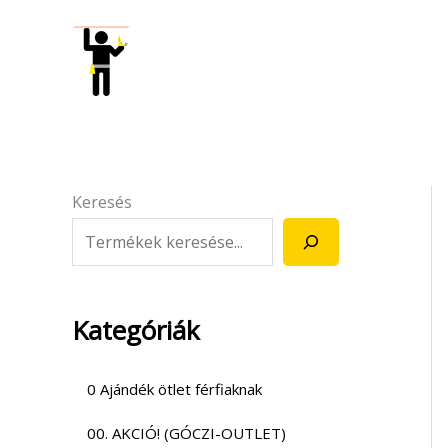
Skip
to
content
Keresés
Kategóriák
0 Ajándék ötlet férfiaknak
00. AKCIÓ! (GÓCZI-OUTLET)