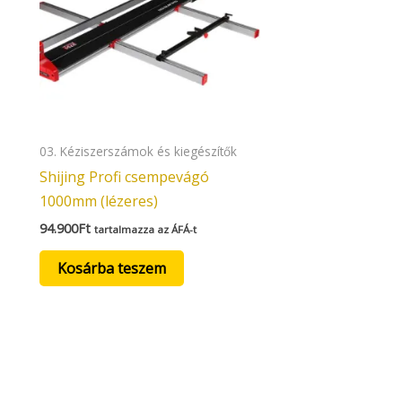
03. Kéziszerszámok és kiegészítők
Shijing Profi csempevágó
1000mm (lézeres)
94.900
Ft
tartalmazza az ÁFÁ-t
Kosárba teszem