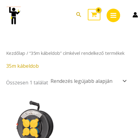
Skip
Main
to
Search
Menu
content
Kezdőlap
/ “35m kábeldob” címkével rendelkező termékek
35m kábeldob
Összesen 1 találat