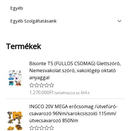
Egyéb
Egyéb Szolgáltatásaink
Termékek
Bisonte T5 (FULLOS CSOMAG) Glettszóró,
Nemesvakolat szóró, vakológép oktató
anyaggal
1.270.000
Ft
É
tartalmazza az ÁFÁ-t
r
t
INGCO 20V MEGA erőcsomag /ütvefúró-
é
k
csavarozó 96Nm/sarokcsiszoló 115mm/
e
ütvecsavarozó 850Nm
l
é
s