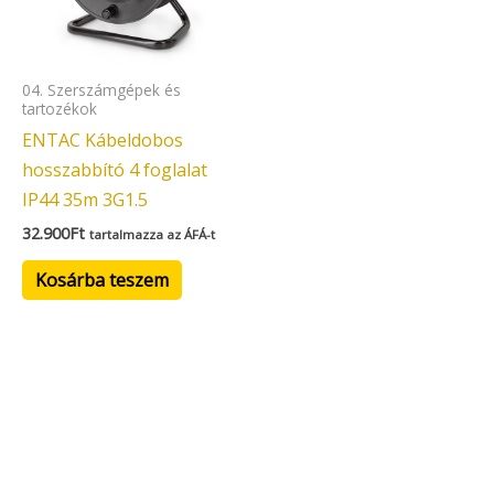
04. Szerszámgépek és
tartozékok
ENTAC Kábeldobos
hosszabbító 4 foglalat
IP44 35m 3G1.5
32.900
Ft
tartalmazza az ÁFÁ-t
Kosárba teszem