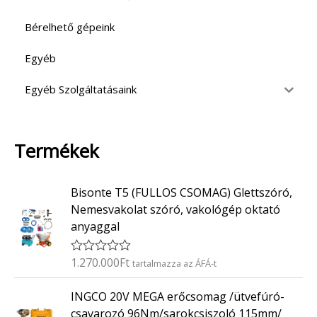
Bérelhető gépeink
Egyéb
Egyéb Szolgáltatásaink
Termékek
Bisonte T5 (FULLOS CSOMAG) Glettszóró,
Nemesvakolat szóró, vakológép oktató
anyaggal
1.270.000
Ft
É
tartalmazza az ÁFÁ-t
r
t
INGCO 20V MEGA erőcsomag /ütvefúró-
é
k
csavarozó 96Nm/sarokcsiszoló 115mm/