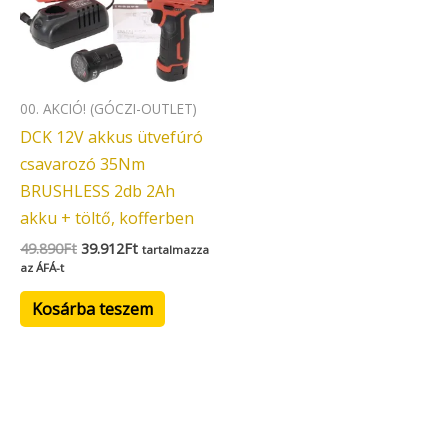
00. AKCIÓ! (GÓCZI-OUTLET)
DCK 12V akkus ütvefúró
csavarozó 35Nm
BRUSHLESS 2db 2Ah
akku + töltő, kofferben
49.890
Ft
39.912
Ft
tartalmazza
az ÁFÁ-t
Kosárba teszem