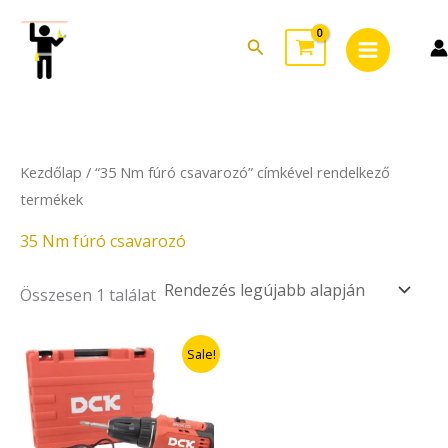
Skip
Main
to
Search
Menu
content
Kezdőlap
/ “35 Nm fúró csavarozó” címkével rendelkező
termékek
35 Nm fúró csavarozó
Összesen 1 találat
Original
Current
Sale!
price
price
was:
is:
49.890Ft.
39.912Ft.