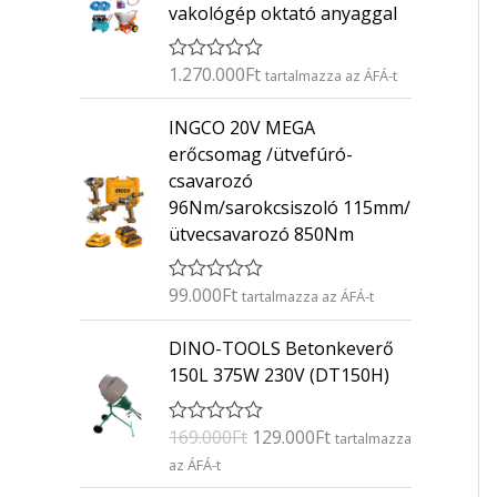
vakológép oktató anyaggal
1.270.000
Ft
É
tartalmazza az ÁFÁ-t
r
t
INGCO 20V MEGA
é
k
erőcsomag /ütvefúró-
e
csavarozó
l
é
96Nm/sarokcsiszoló 115mm/
s
ütvecsavarozó 850Nm
:
0
/
5
99.000
Ft
É
tartalmazza az ÁFÁ-t
r
t
O
C
DINO-TOOLS Betonkeverő
é
r
u
k
150L 375W 230V (DT150H)
e
i
r
l
g
r
é
169.000
Ft
129.000
Ft
É
s
tartalmazza
i
e
r
:
az ÁFÁ-t
n
n
t
0
é
/
a
t