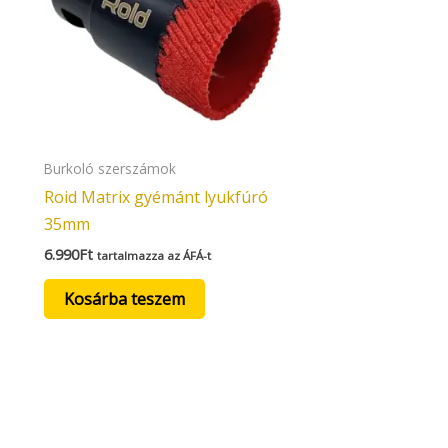
Burkoló szerszámok
Roid Matrix gyémánt lyukfúró
35mm
6.990
Ft
tartalmazza az ÁFÁ-t
Kosárba teszem