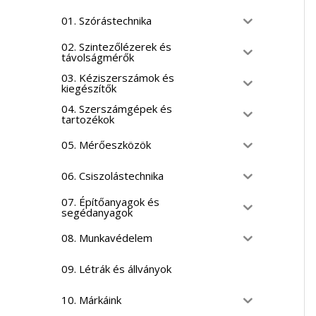
01. Szórástechnika
02. Szintezőlézerek és
távolságmérők
03. Kéziszerszámok és
kiegészítők
04. Szerszámgépek és
tartozékok
05. Mérőeszközök
06. Csiszolástechnika
07. Építőanyagok és
segédanyagok
08. Munkavédelem
09. Létrák és állványok
10. Márkáink