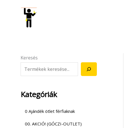
Skip
to
content
Keresés
Kategóriák
0 Ajándék ötlet férfiaknak
00. AKCIÓ! (GÓCZI-OUTLET)