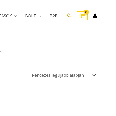
Search
TÁSOK
BOLT
B2B
ek