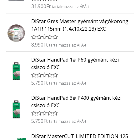
é
31.900
Ft
É
tartalmazza az ÁFÁ-t
s
r
:
t
0
DiStar Gres Master gyémánt vágókorong
é
/
k
5
1A1R 115mm (1,4x10x22,23) EXC
e
l
é
8.990
Ft
É
tartalmazza az ÁFÁ-t
s
r
:
t
0
DiStar HandPad 1# P60 gyémánt kézi
é
/
k
5
csiszoló EXC
e
l
é
5.790
Ft
É
tartalmazza az ÁFÁ-t
s
r
:
t
0
DiStar HandPad 3# P400 gyémánt kézi
é
/
k
5
csiszoló EXC
e
l
é
5.790
Ft
É
tartalmazza az ÁFÁ-t
s
r
:
t
0
DiStar MasterCUT LIMITED EDITION 125
é
/