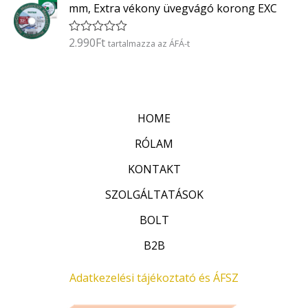
k
5
mm, Extra vékony üvegvágó korong EXC
e
l
é
2.990
Ft
É
tartalmazza az ÁFÁ-t
s
r
:
t
0
é
/
k
5
e
l
HOME
é
s
:
RÓLAM
0
/
KONTAKT
5
SZOLGÁLTATÁSOK
BOLT
B2B
Adatkezelési tájékoztató és ÁFSZ