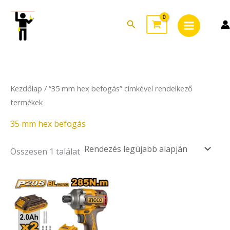
Skip
Main
to
Search
Menu
content
Kezdőlap
/ “35 mm hex befogás” címkével rendelkező
termékek
35 mm hex befogás
Összesen 1 találat