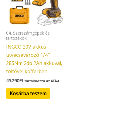
04. Szerszámgépek és
tartozékok
INGCO 20V akkus
ütvecsavarozó 1/4″
285Nm 2db 2Ah akkuval,
töltővel kofferben
45.290
Ft
tartalmazza az ÁFÁ-t
Kosárba teszem