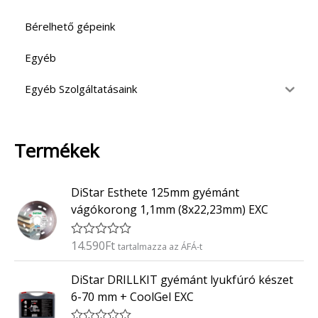
Bérelhető gépeink
Egyéb
Egyéb Szolgáltatásaink
Termékek
DiStar Esthete 125mm gyémánt
vágókorong 1,1mm (8x22,23mm) EXC
14.590
Ft
É
tartalmazza az ÁFÁ-t
r
t
DiStar DRILLKIT gyémánt lyukfúró készet
é
k
6-70 mm + CoolGel EXC
e
l