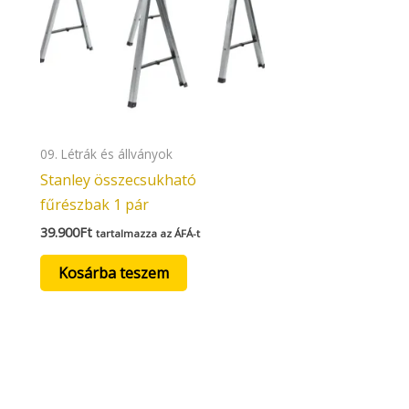
09. Létrák és állványok
Stanley összecsukható
fűrészbak 1 pár
39.900
Ft
tartalmazza az ÁFÁ-t
Kosárba teszem