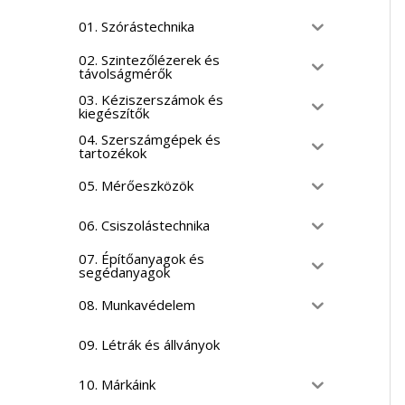
01. Szórástechnika
02. Szintezőlézerek és
távolságmérők
03. Kéziszerszámok és
kiegészítők
04. Szerszámgépek és
tartozékok
05. Mérőeszközök
06. Csiszolástechnika
07. Építőanyagok és
segédanyagok
08. Munkavédelem
09. Létrák és állványok
10. Márkáink