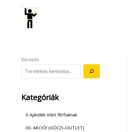
Skip
to
content
Keresés
Kategóriák
0 Ajándék ötlet férfiaknak
00. AKCIÓ! (GÓCZI-OUTLET)