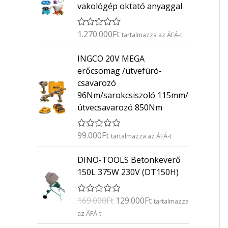
vakológép oktató anyaggal
1.270.000
Ft
É
tartalmazza az ÁFÁ-t
r
t
INGCO 20V MEGA
é
k
erőcsomag /ütvefúró-
e
csavarozó
l
é
96Nm/sarokcsiszoló 115mm/
s
ütvecsavarozó 850Nm
:
0
/
5
99.000
Ft
É
tartalmazza az ÁFÁ-t
r
t
O
C
DINO-TOOLS Betonkeverő
é
r
u
k
150L 375W 230V (DT150H)
e
i
r
l
g
r
é
169.000
Ft
129.000
Ft
É
s
tartalmazza
i
e
r
:
az ÁFÁ-t
n
n
t
0
é
/
a
t