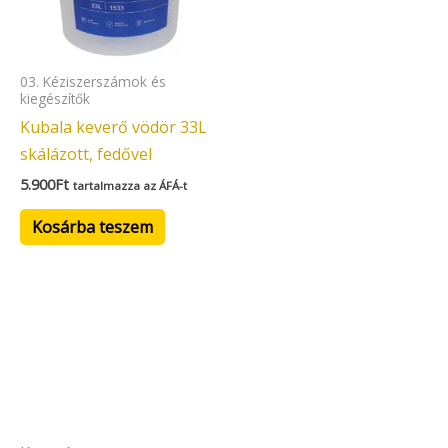
03. Kéziszerszámok és
kiegészítők
Kubala keverő vödör 33L
skálázott, fedővel
5.900
Ft
tartalmazza az ÁFÁ-t
Kosárba teszem