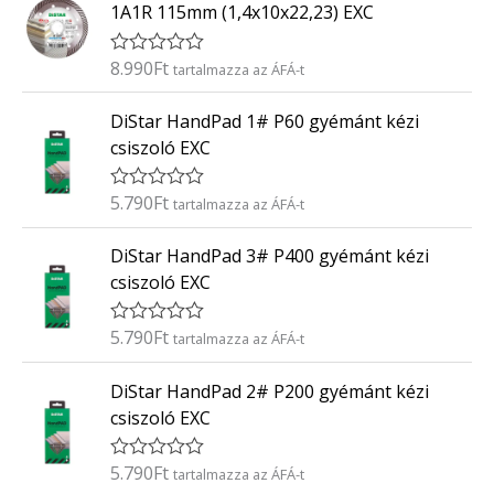
k
5
1A1R 115mm (1,4x10x22,23) EXC
e
l
é
8.990
Ft
É
tartalmazza az ÁFÁ-t
s
r
:
t
0
DiStar HandPad 1# P60 gyémánt kézi
é
/
k
5
csiszoló EXC
e
l
é
5.790
Ft
É
tartalmazza az ÁFÁ-t
s
r
:
t
0
DiStar HandPad 3# P400 gyémánt kézi
é
/
k
5
csiszoló EXC
e
l
é
5.790
Ft
É
tartalmazza az ÁFÁ-t
s
r
:
t
0
DiStar HandPad 2# P200 gyémánt kézi
é
/
k
5
csiszoló EXC
e
l
é
5.790
Ft
É
tartalmazza az ÁFÁ-t
s
r