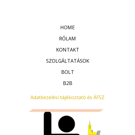
:
t
0
é
/
k
5
e
l
HOME
é
s
:
RÓLAM
0
/
KONTAKT
5
SZOLGÁLTATÁSOK
BOLT
B2B
Adatkezelési tájékoztató és ÁFSZ