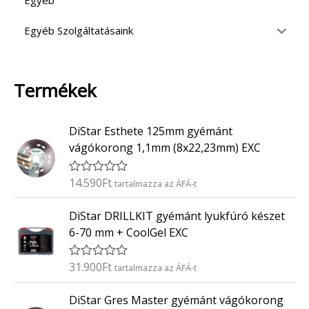
Egyéb
Egyéb Szolgáltatásaink
Termékek
DiStar Esthete 125mm gyémánt
vágókorong 1,1mm (8x22,23mm) EXC
14.590
Ft
É
tartalmazza az ÁFÁ-t
r
t
DiStar DRILLKIT gyémánt lyukfúró készet
é
k
6-70 mm + CoolGel EXC
e
l
é
31.900
Ft
É
tartalmazza az ÁFÁ-t
s
r
:
t
0
DiStar Gres Master gyémánt vágókorong
é
/