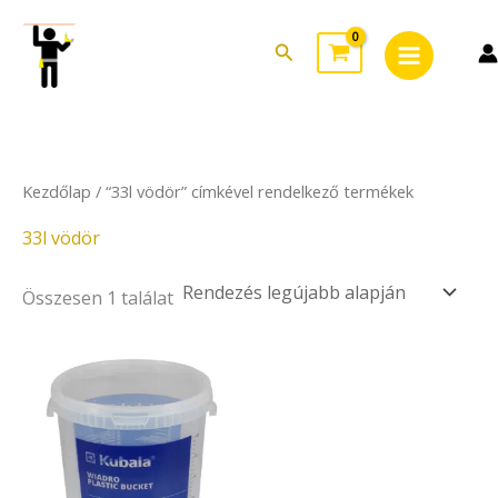
Skip
Main
to
Search
Menu
content
Kezdőlap
/ “33l vödör” címkével rendelkező termékek
33l vödör
Összesen 1 találat