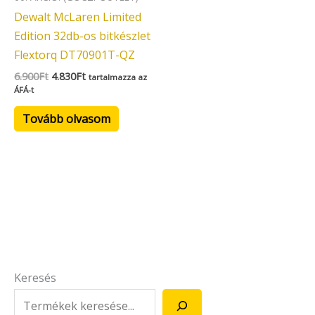
Dewalt McLaren Limited
Edition 32db-os bitkészlet
Flextorq DT70901T-QZ
6.900
Ft
4.830
Ft
tartalmazza az
ÁFÁ-t
Tovább olvasom
Keresés