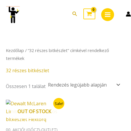
Skip
Main
to
Search
Menu
content
Kezdőlap
/ “32 részes bitkészlet” címkével rendelkező
termékek
32 részes bitkészlet
Összesen 1 találat
Original
Current
Sale!
price
price
OUT OF STOCK
was:
is:
6.900Ft.
4.830Ft.
00. AKCIÓ! (GÓCZI-OUTLET)