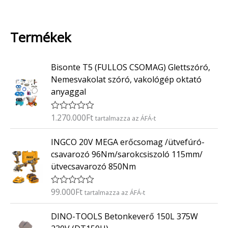
Termékek
Bisonte T5 (FULLOS CSOMAG) Glettszóró,
Nemesvakolat szóró, vakológép oktató
anyaggal
1.270.000
Ft
É
tartalmazza az ÁFÁ-t
r
t
INGCO 20V MEGA erőcsomag /ütvefúró-
é
k
csavarozó 96Nm/sarokcsiszoló 115mm/
e
ütvecsavarozó 850Nm
l
é
s
:
99.000
Ft
É
tartalmazza az ÁFÁ-t
0
r
/
t
O
C
5
DINO-TOOLS Betonkeverő 150L 375W
é
r
u
k