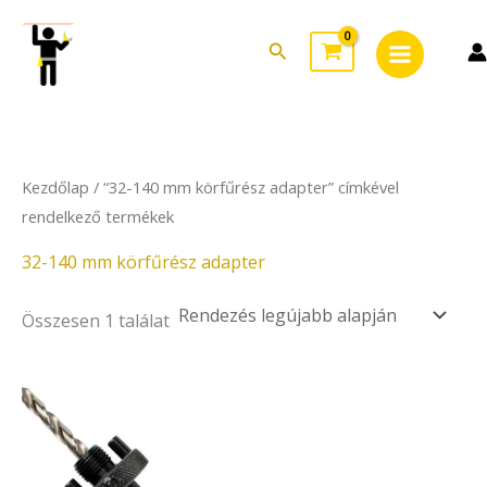
Skip
Main
to
Search
Menu
content
Kezdőlap
/ “32-140 mm körfűrész adapter” címkével
rendelkező termékek
32-140 mm körfűrész adapter
Összesen 1 találat