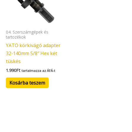
04. Szerszámgépek és
tartozékok
YATO körkivágó adapter
32-140mm 5/8″ Hex két
tüskés
1.990
Ft
tartalmazza az ÁFÁ-t
Kosárba teszem