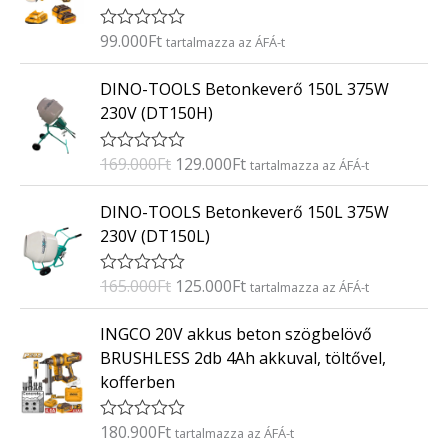
é
s
:
99.000
Ft
É
tartalmazza az ÁFÁ-t
0
r
/
t
O
C
5
DINO-TOOLS Betonkeverő 150L 375W
é
r
u
k
230V (DT150H)
e
i
r
l
g
r
é
169.000
Ft
129.000
Ft
É
tartalmazza az ÁFÁ-t
s
i
e
r
:
t
n
n
O
C
0
DINO-TOOLS Betonkeverő 150L 375W
é
/
a
t
r
u
k
5
230V (DT150L)
e
l
p
i
r
l
p
r
g
r
é
165.000
Ft
125.000
Ft
É
tartalmazza az ÁFÁ-t
s
r
i
i
e
r
:
i
c
t
n
n
0
INGCO 20V akkus beton szögbelövő
é
/
c
e
a
t
k
5
BRUSHLESS 2db 4Ah akkuval, töltővel,
e
i
e
l
p
kofferben
l
w
s
p
r
é
a
:
s
r
i
:
180.900
Ft
É
tartalmazza az ÁFÁ-t
s
1
i
c
0
r