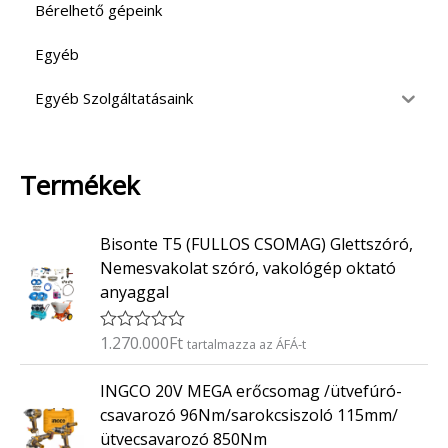
Bérelhető gépeink
Egyéb
Egyéb Szolgáltatásaink
Termékek
Bisonte T5 (FULLOS CSOMAG) Glettszóró,
Nemesvakolat szóró, vakológép oktató
anyaggal
1.270.000
Ft
É
tartalmazza az ÁFÁ-t
r
t
INGCO 20V MEGA erőcsomag /ütvefúró-
é
k
csavarozó 96Nm/sarokcsiszoló 115mm/
e
ütvecsavarozó 850Nm
l