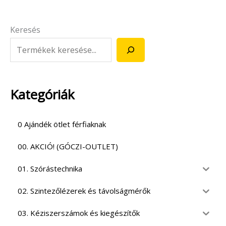
Keresés
Kategóriák
0 Ajándék ötlet férfiaknak
00. AKCIÓ! (GÓCZI-OUTLET)
01. Szórástechnika
02. Szintezőlézerek és távolságmérők
03. Kéziszerszámok és kiegészítők