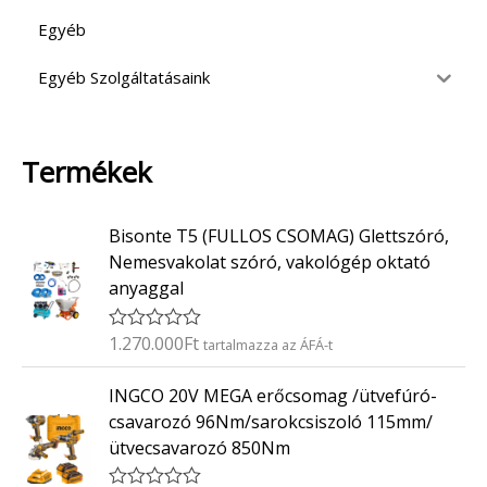
Egyéb
Egyéb Szolgáltatásaink
Termékek
Bisonte T5 (FULLOS CSOMAG) Glettszóró,
Nemesvakolat szóró, vakológép oktató
anyaggal
1.270.000
Ft
É
tartalmazza az ÁFÁ-t
r
t
INGCO 20V MEGA erőcsomag /ütvefúró-
é
k
csavarozó 96Nm/sarokcsiszoló 115mm/
e
ütvecsavarozó 850Nm
l
é
s