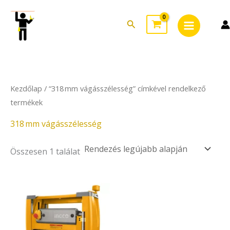
Skip
Main
to
Search
Menu
content
Kezdőlap
/ “318 mm vágásszélesség” címkével rendelkező
termékek
318 mm vágásszélesség
Összesen 1 találat