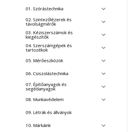
01. Szórástechnika
02. Szintezőlézerek és
távolságmérők
03. Kéziszerszámok és
kiegészítők
04. Szerszámgépek és
tartozékok
05. Mérőeszközök
06. Csiszolástechnika
07. Építőanyagok és
segédanyagok
08. Munkavédelem
09. Létrák és állványok
10. Márkáink