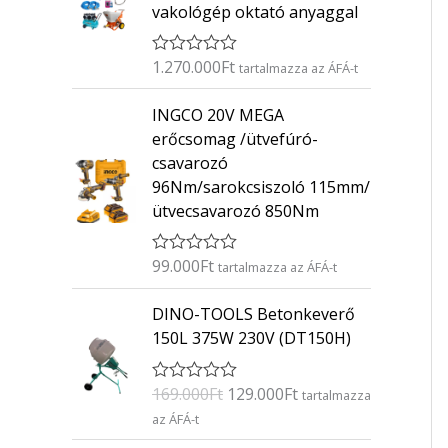
vakológép oktató anyaggal
1.270.000
Ft
É
tartalmazza az ÁFÁ-t
r
t
INGCO 20V MEGA
é
k
erőcsomag /ütvefúró-
e
csavarozó
l
é
96Nm/sarokcsiszoló 115mm/
s
ütvecsavarozó 850Nm
:
0
/
5
99.000
Ft
É
tartalmazza az ÁFÁ-t
r
t
O
C
DINO-TOOLS Betonkeverő
é
r
u
k
150L 375W 230V (DT150H)
e
i
r
l
g
r
é
169.000
Ft
129.000
Ft
É
s
tartalmazza
i
e
r
:
az ÁFÁ-t
n
n
t
0
é
/
a
t