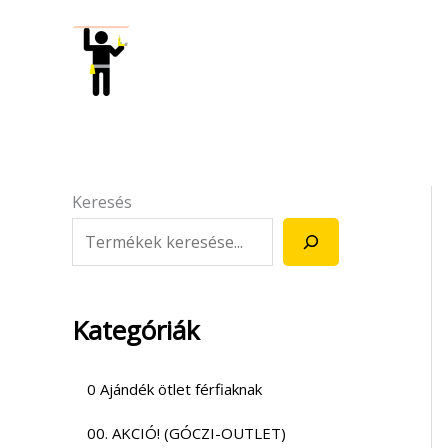
Skip
to
content
Keresés
Kategóriák
0 Ajándék ötlet férfiaknak
00. AKCIÓ! (GÓCZI-OUTLET)