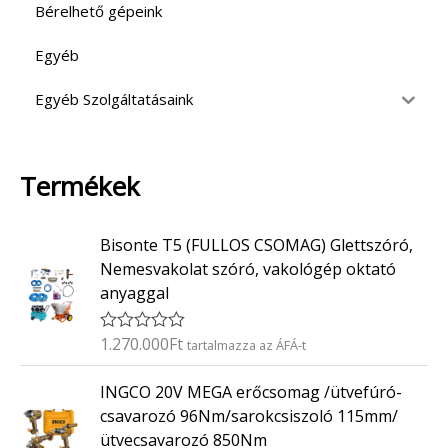
Bérelhető gépeink
Egyéb
Egyéb Szolgáltatásaink
Termékek
Bisonte T5 (FULLOS CSOMAG) Glettszóró,
Nemesvakolat szóró, vakológép oktató
anyaggal
1.270.000
Ft
É
tartalmazza az ÁFÁ-t
r
t
INGCO 20V MEGA erőcsomag /ütvefúró-
é
k
csavarozó 96Nm/sarokcsiszoló 115mm/
e
ütvecsavarozó 850Nm
l