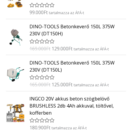
é
s
:
99.000
Ft
É
tartalmazza az ÁFÁ-t
0
r
/
t
O
C
5
DINO-TOOLS Betonkeverő 150L 375W
é
r
u
k
230V (DT150H)
e
i
r
l
g
r
é
169.000
Ft
129.000
Ft
É
tartalmazza az ÁFÁ-t
s
i
e
r
:
t
n
n
O
C
0
DINO-TOOLS Betonkeverő 150L 375W
é
/
a
t
r
u
k
5
230V (DT150L)
e
l
p
i
r
l
p
r
g
r
é
165.000
Ft
125.000
Ft
É
tartalmazza az ÁFÁ-t
s
r
i
i
e
r
:
i
c
t
n
n
0
INGCO 20V akkus beton szögbelövő
é
/
c
e
a
t
k
5
BRUSHLESS 2db 4Ah akkuval, töltővel,
e
i
e
l
p
kofferben
l
w
s
p
r
é
a
:
s
r
i
:
180.900
Ft
É
tartalmazza az ÁFÁ-t
s
1
i
c
0