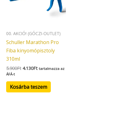
00. AKCIÓ! (GÓCZI-OUTLET)
Schuller Marathon Pro
Fiba kinyomópisztoly
310ml
5.900
Ft
4.130
Ft
tartalmazza az
ÁFÁ-t
Kosárba teszem