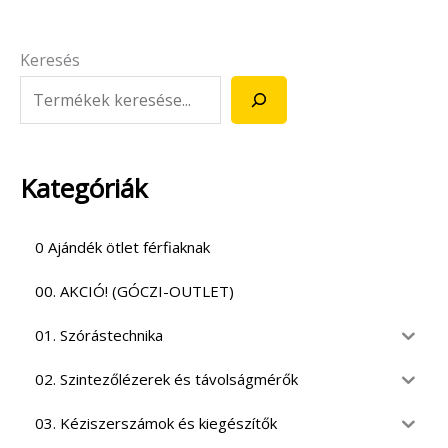
Keresés
Kategóriák
0 Ajándék ötlet férfiaknak
00. AKCIÓ! (GÓCZI-OUTLET)
01. Szórástechnika
02. Szintezőlézerek és távolságmérők
03. Kéziszerszámok és kiegészítők