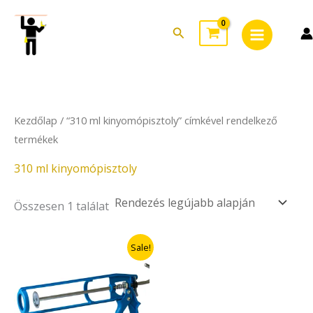
Skip
Main
to
Search
Menu
content
Kezdőlap
/ “310 ml kinyomópisztoly” címkével rendelkező
termékek
310 ml kinyomópisztoly
Összesen 1 találat
Original
Current
Sale!
price
price
was:
is:
5.900Ft.
4.130Ft.