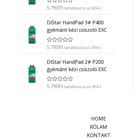
é
5.790
Ft
É
s
tartalmazza az ÁFÁ-t
r
:
t
0
DiStar HandPad 3# P400
é
/
k
5
gyémánt kézi csiszoló EXC
e
l
é
5.790
Ft
É
s
tartalmazza az ÁFÁ-t
r
:
t
0
DiStar HandPad 2# P200
é
/
k
5
gyémánt kézi csiszoló EXC
e
l
é
5.790
Ft
É
s
tartalmazza az ÁFÁ-t
r
:
t
0
é
/
k
5
e
l
HOME
é
s
RÓLAM
:
KONTAKT
0