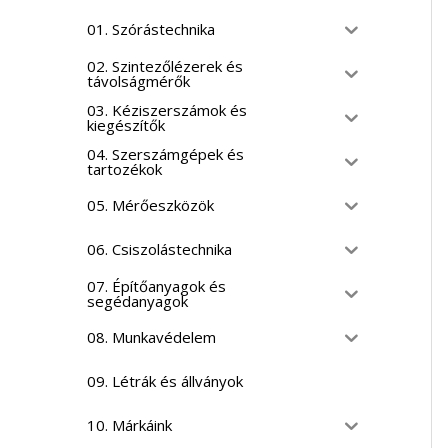
01. Szórástechnika
02. Szintezőlézerek és
távolságmérők
03. Kéziszerszámok és
kiegészítők
04. Szerszámgépek és
tartozékok
05. Mérőeszközök
06. Csiszolástechnika
07. Építőanyagok és
segédanyagok
08. Munkavédelem
09. Létrák és állványok
10. Márkáink