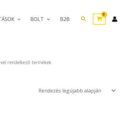
Search
TÁSOK
BOLT
B2B
ével rendelkező termékek