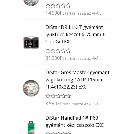
14.590
Ft
É
tartalmazza az ÁFÁ-t
r
t
DiStar DRILLKIT gyémánt
é
k
lyukfúró készet 6-70 mm +
e
CoolGel EXC
l
é
s
:
31.900
Ft
É
tartalmazza az ÁFÁ-t
0
r
/
t
5
DiStar Gres Master gyémánt
é
k
vágókorong 1A1R 115mm
e
(1,4x10x22,23) EXC
l
é
s
:
8.990
Ft
É
tartalmazza az ÁFÁ-t
0
r
/
t
5
DiStar HandPad 1# P60
é
k
gyémánt kézi csiszoló EXC
e
l