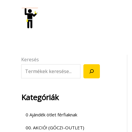
Skip
to
content
Keresés
Kategóriák
0 Ajándék ötlet férfiaknak
00. AKCIÓ! (GÓCZI-OUTLET)