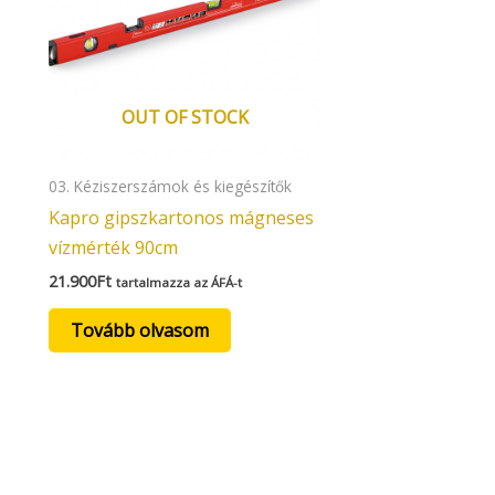
OUT OF STOCK
03. Kéziszerszámok és kiegészítők
Kapro gipszkartonos mágneses
vízmérték 90cm
21.900
Ft
tartalmazza az ÁFÁ-t
Tovább olvasom