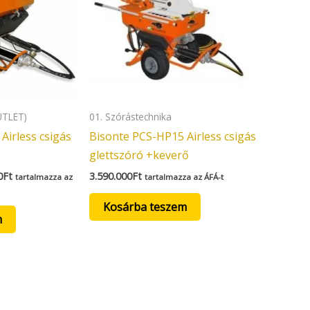
UTLET)
01. Szórástechnika
Airless csigás
Bisonte PCS-HP15 Airless csigás
glettszóró +keverő
0
Ft
3.590.000
Ft
tartalmazza az
tartalmazza az ÁFÁ-t
Kosárba teszem
m