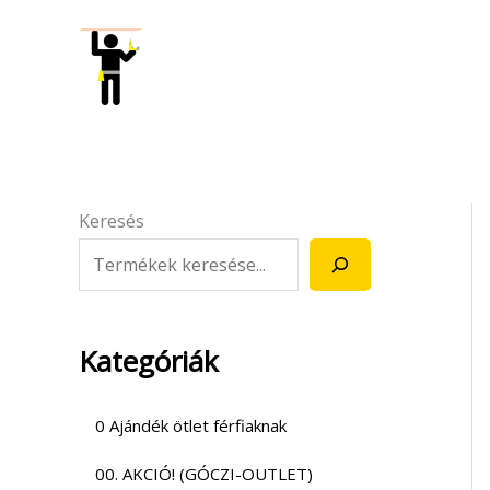
Skip
to
content
Keresés
Kategóriák
0 Ajándék ötlet férfiaknak
00. AKCIÓ! (GÓCZI-OUTLET)