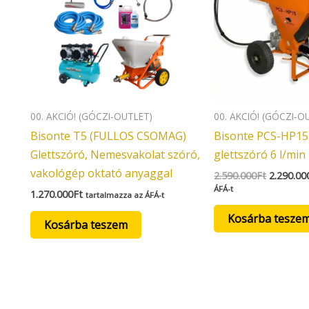
00. AKCIÓ! (GÓCZI-OUTLET)
00. AKCIÓ! (GÓCZI-O
Bisonte T5 (FULLOS CSOMAG)
Bisonte PCS-HP15 
Glettszóró, Nemesvakolat szóró,
glettszóró 6 l/min
vakológép oktató anyaggal
2.590.000
Ft
2.290.00
ÁFÁ-t
1.270.000
Ft
tartalmazza az ÁFÁ-t
Kosárba tesze
Kosárba teszem