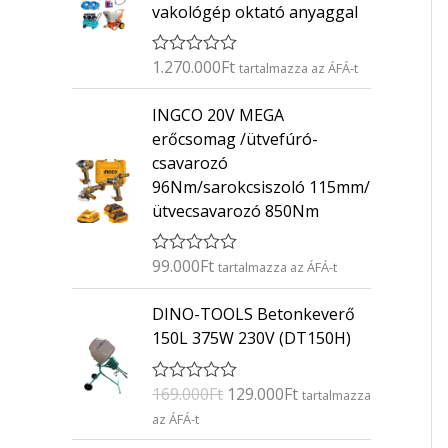
vakológép oktató anyaggal
1.270.000
Ft
É
tartalmazza az ÁFÁ-t
r
t
INGCO 20V MEGA
é
k
erőcsomag /ütvefúró-
e
csavarozó
l
é
96Nm/sarokcsiszoló 115mm/
s
ütvecsavarozó 850Nm
:
0
/
5
99.000
Ft
É
tartalmazza az ÁFÁ-t
r
t
O
C
DINO-TOOLS Betonkeverő
é
r
u
k
150L 375W 230V (DT150H)
e
i
r
l
g
r
é
169.000
Ft
129.000
Ft
É
s
tartalmazza
i
e
r
:
az ÁFÁ-t
n
n
t
0
é
/
a
t