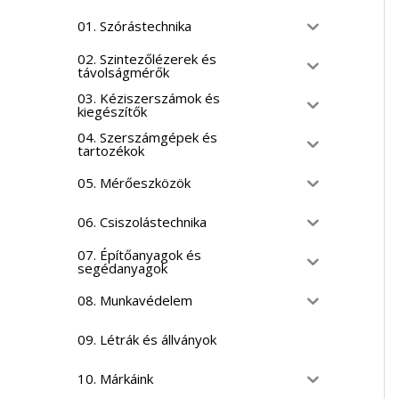
01. Szórástechnika
02. Szintezőlézerek és
távolságmérők
03. Kéziszerszámok és
kiegészítők
04. Szerszámgépek és
tartozékok
05. Mérőeszközök
06. Csiszolástechnika
07. Építőanyagok és
segédanyagok
08. Munkavédelem
09. Létrák és állványok
10. Márkáink