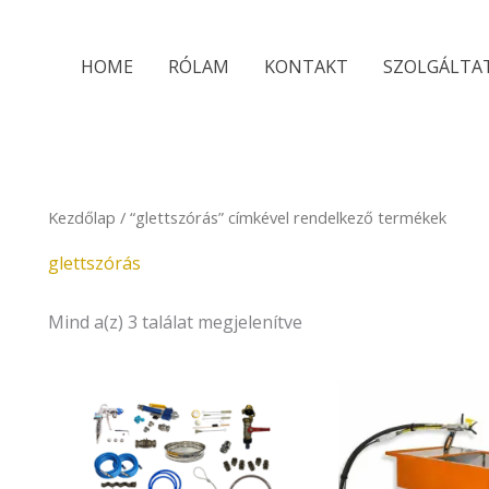
Sorted
by
latest
HOME
RÓLAM
KONTAKT
SZOLGÁLTA
Kezdőlap
/ “glettszórás” címkével rendelkező termékek
glettszórás
Mind a(z) 3 találat megjelenítve
Original
price
was:
2.590.00