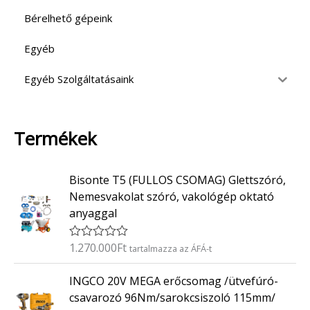
Bérelhető gépeink
Egyéb
Egyéb Szolgáltatásaink
Termékek
Bisonte T5 (FULLOS CSOMAG) Glettszóró,
Nemesvakolat szóró, vakológép oktató
anyaggal
1.270.000
Ft
É
tartalmazza az ÁFÁ-t
r
t
INGCO 20V MEGA erőcsomag /ütvefúró-
é
k
csavarozó 96Nm/sarokcsiszoló 115mm/
e