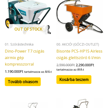
was:
is:
2.590.000Ft.
2.290.00
OUT OF STOCK
01. Szórástechnika
00. AKCIÓ! (GÓCZI-OUTLET)
Dino-Power T7 csigás
Bisonte PCS-HP15 Airless
airmix gép
csigás glettszóró 6 l/min
kompresszorral
2.590.000
Ft
2.290.000
Ft
tartalmazza az ÁFÁ-t
1.190.000
Ft
tartalmazza az ÁFÁ-t
Kosárba teszem
Tovább olvasom