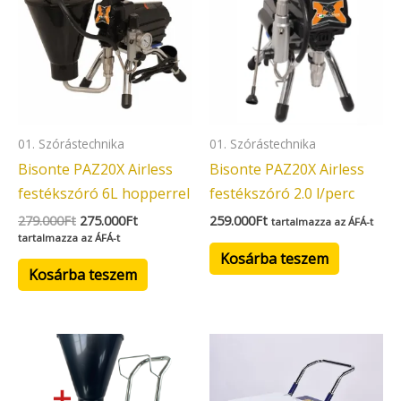
279.000Ft.
275.000Ft.
01. Szórástechnika
01. Szórástechnika
Bisonte PAZ20X Airless
Bisonte PAZ20X Airless
festékszóró 6L hopperrel
festékszóró 2.0 l/perc
279.000
Ft
275.000
Ft
259.000
Ft
tartalmazza az ÁFÁ-t
tartalmazza az ÁFÁ-t
Kosárba teszem
Kosárba teszem