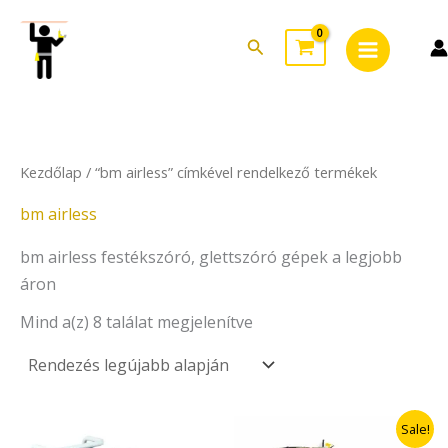
Sorted
Skip
Main
by
to
latest
Search
Menu
content
Kezdőlap
/ “bm airless” címkével rendelkező termékek
bm airless
bm airless festékszóró, glettszóró gépek a legjobb
áron
Mind a(z) 8 találat megjelenítve
Original
Current
Sale!
price
price