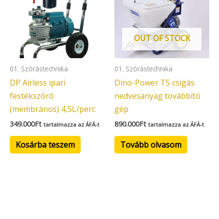
OUT OF STOCK
01. Szórástechnika
01. Szórástechnika
DP Airless ipari
Dino-Power T5 csigás
festékszóró
nedvesanyag továbbító
(membrános) 4,5L/perc
gép
349.000
Ft
890.000
Ft
tartalmazza az ÁFÁ-t
tartalmazza az ÁFÁ-t
Kosárba teszem
Tovább olvasom