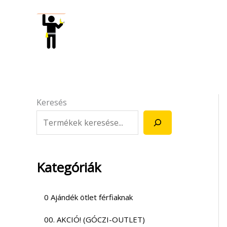
Skip
to
content
Keresés
Kategóriák
0 Ajándék ötlet férfiaknak
00. AKCIÓ! (GÓCZI-OUTLET)