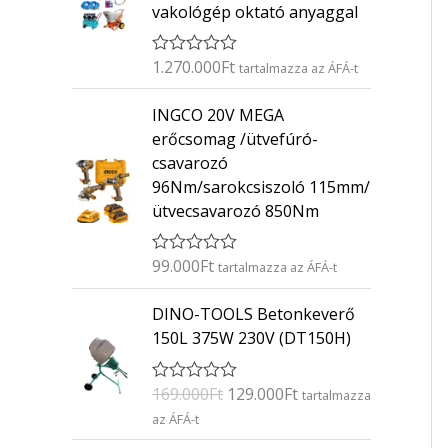
vakológép oktató anyaggal
1.270.000
Ft
É
tartalmazza az ÁFÁ-t
r
t
INGCO 20V MEGA
é
k
erőcsomag /ütvefúró-
e
csavarozó
l
é
96Nm/sarokcsiszoló 115mm/
s
ütvecsavarozó 850Nm
:
0
/
5
99.000
Ft
É
tartalmazza az ÁFÁ-t
r
t
O
C
DINO-TOOLS Betonkeverő
é
r
u
k
150L 375W 230V (DT150H)
e
i
r
l
g
r
é
169.000
Ft
129.000
Ft
É
s
tartalmazza
i
e
r
:
az ÁFÁ-t
n
n
t
0
é
/
a
t