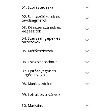
01. Szórástechnika
02. Szintezőlézerek és
távolságmérők
03. Kéziszerszámok és
kiegészítők
04. Szerszámgépek és
tartozékok
05. Mérőeszközök
06. Csiszolástechnika
07. Építőanyagok és
segédanyagok
08. Munkavédelem
09. Létrák és állványok
10. Márkáink