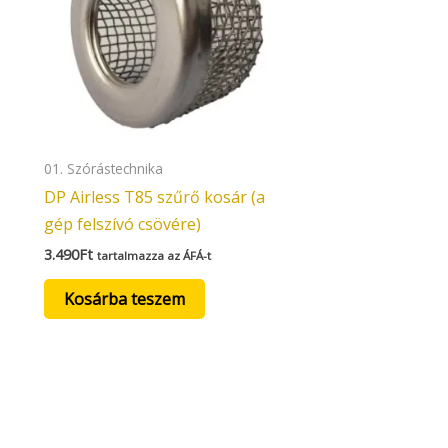
01. Szórástechnika
DP Airless T85 szűrő kosár (a
gép felszívó csövére)
3.490
Ft
tartalmazza az ÁFÁ-t
Kosárba teszem