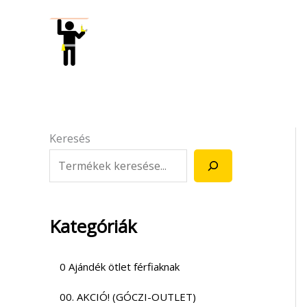
Skip
to
content
Keresés
Kategóriák
0 Ajándék ötlet férfiaknak
00. AKCIÓ! (GÓCZI-OUTLET)