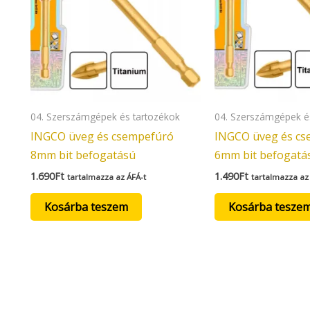
04. Szerszámgépek és tartozékok
04. Szerszámgépek é
INGCO üveg és csempefúró
INGCO üveg és c
8mm bit befogatású
6mm bit befogatá
1.690
Ft
1.490
Ft
tartalmazza az ÁFÁ-t
tartalmazza az
Kosárba teszem
Kosárba tesze