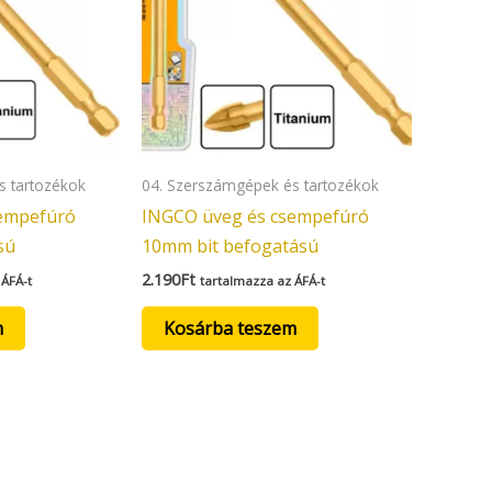
s tartozékok
04. Szerszámgépek és tartozékok
sempefúró
INGCO üveg és csempefúró
sú
10mm bit befogatású
2.190
Ft
 ÁFÁ-t
tartalmazza az ÁFÁ-t
m
Kosárba teszem