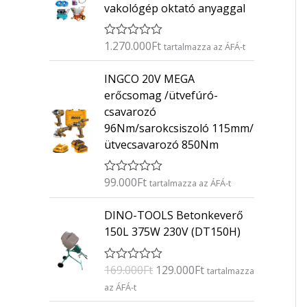
vakológép oktató anyaggal
1.270.000
Ft
É
tartalmazza az ÁFÁ-t
r
t
INGCO 20V MEGA
é
k
erőcsomag /ütvefúró-
e
csavarozó
l
é
96Nm/sarokcsiszoló 115mm/
s
ütvecsavarozó 850Nm
:
0
/
5
99.000
Ft
É
tartalmazza az ÁFÁ-t
r
t
O
C
DINO-TOOLS Betonkeverő
é
r
u
k
150L 375W 230V (DT150H)
e
i
r
l
g
r
é
169.000
Ft
129.000
Ft
É
s
tartalmazza
i
e
r
:
az ÁFÁ-t
n
n
t
0
é
/
a
t