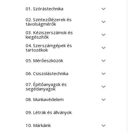
01. Szórástechnika
02. Szintezőlézerek és
távolságmérők
03. Kéziszerszámok és
kiegészítők
04. Szerszámgépek és
tartozékok
05. Mérőeszközök
06. Csiszolástechnika
07. Építőanyagok és
segédanyagok
08. Munkavédelem
09. Létrák és állványok
10. Márkáink