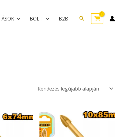
Search
TÁSOK
BOLT
B2B