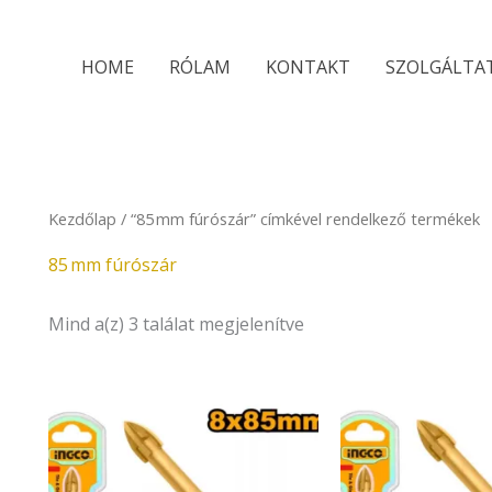
Sorted
by
latest
HOME
RÓLAM
KONTAKT
SZOLGÁLTA
Kezdőlap
/ “85 mm fúrószár” címkével rendelkező termékek
85 mm fúrószár
Mind a(z) 3 találat megjelenítve