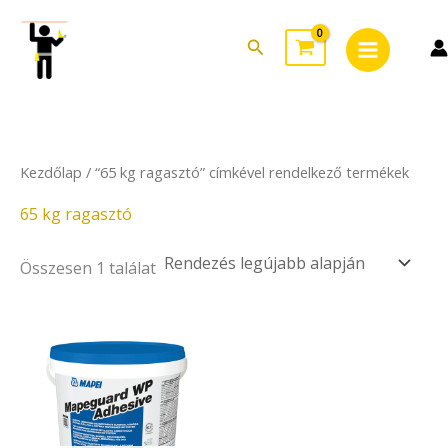
Skip
Main
to
Search
Menu
content
Kezdőlap
/ “65 kg ragasztó” címkével rendelkező termékek
65 kg ragasztó
Összesen 1 találat