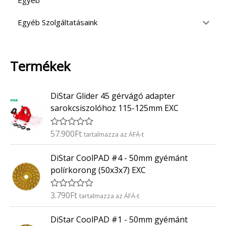
Egyéb
Egyéb Szolgáltatásaink
Termékek
DiStar Glider 45 gérvágó adapter
sarokcsiszolóhoz 115-125mm EXC
57.900
Ft
É
tartalmazza az ÁFÁ-t
r
t
DiStar CoolPAD #4 - 50mm gyémánt
é
k
polírkorong (50x3x7) EXC
e
l
é
3.790
Ft
É
tartalmazza az ÁFÁ-t
s
r
:
t
0
DiStar CoolPAD #1 - 50mm gyémánt
é
/