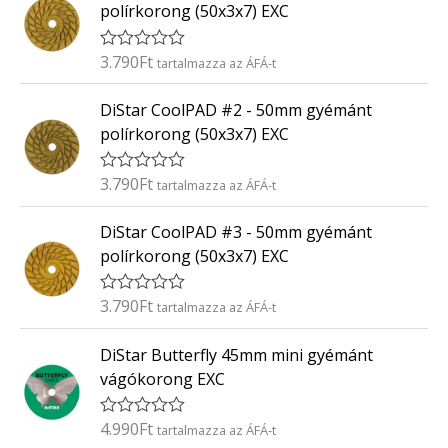
k
5
polírkorong (50x3x7) EXC
e
l
é
3.790
Ft
É
tartalmazza az ÁFÁ-t
s
r
:
t
0
DiStar CoolPAD #2 - 50mm gyémánt
é
/
k
5
polírkorong (50x3x7) EXC
e
l
é
3.790
Ft
É
tartalmazza az ÁFÁ-t
s
r
:
t
0
DiStar CoolPAD #3 - 50mm gyémánt
é
/
k
5
polírkorong (50x3x7) EXC
e
l
é
3.790
Ft
É
tartalmazza az ÁFÁ-t
s
r
:
t
0
DiStar Butterfly 45mm mini gyémánt
é
/
k
5
vágókorong EXC
e
l
é
4.990
Ft
É
tartalmazza az ÁFÁ-t
s
r