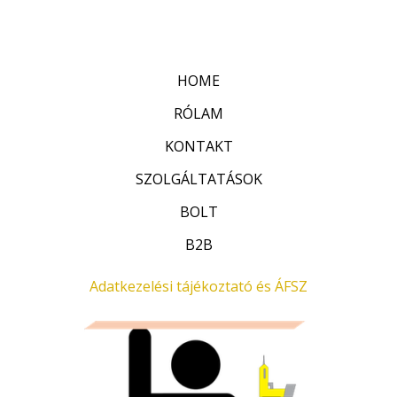
:
t
0
é
/
k
5
e
l
HOME
é
s
:
RÓLAM
0
/
KONTAKT
5
SZOLGÁLTATÁSOK
BOLT
B2B
Adatkezelési tájékoztató és ÁFSZ