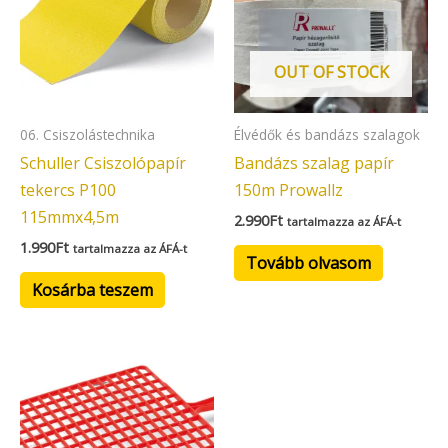
OUT OF STOCK
06. Csiszolástechnika
Élvédők és bandázs szalagok
Schuller Csiszolópapír
Bandázs szalag papír
tekercs P100
150m Prowallz
115mmx4,5m
2.990
Ft
tartalmazza az ÁFÁ-t
1.990
Ft
tartalmazza az ÁFÁ-t
Tovább olvasom
Kosárba teszem