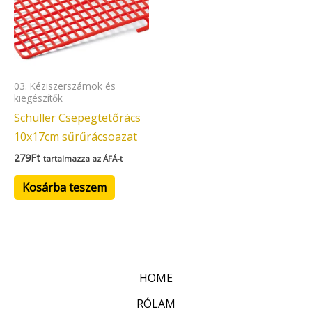
03. Kéziszerszámok és
kiegészítők
Schuller Csepegtetőrács
10x17cm sűrűrácsoazat
279
Ft
tartalmazza az ÁFÁ-t
Kosárba teszem
HOME
RÓLAM