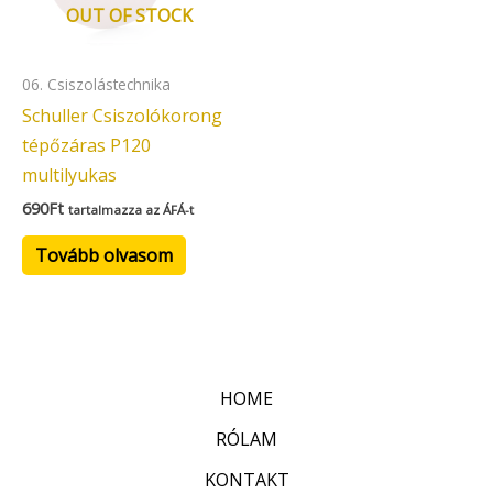
OUT OF STOCK
06. Csiszolástechnika
Schuller Csiszolókorong
tépőzáras P120
multilyukas
690
Ft
tartalmazza az ÁFÁ-t
Tovább olvasom
HOME
RÓLAM
KONTAKT