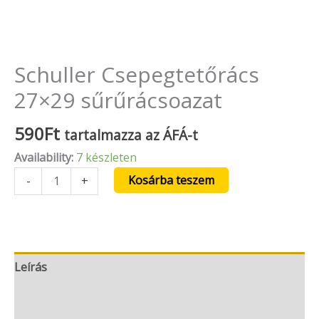
Schuller Csepegtetőrács
27×29 sűrűrácsoazat
590
Ft
tartalmazza az ÁFÁ-t
Availability:
7 készleten
Kosárba teszem
-
+
Leírás
További információk