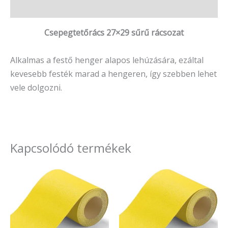
Vélemények (0)
Csepegtetőrács 27×29 sűrű rácsozat
Alkalmas a festő henger alapos lehúzására, ezáltal
kevesebb festék marad a hengeren, így szebben lehet
vele dolgozni.
Kapcsolódó termékek