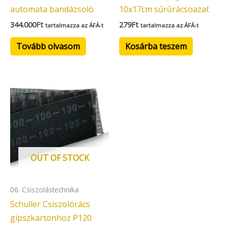
automata bandázsoló
10x17cm sűrűrácsoazat
344.000
Ft
279
Ft
tartalmazza az ÁFÁ-t
tartalmazza az ÁFÁ-t
Tovább olvasom
Kosárba teszem
OUT OF STOCK
06. Csiszolástechnika
Schuller Csiszolórács
gipszkartonhoz P120