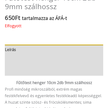
9mm szálhossz
650
Ft
tartalmazza az ÁFÁ-t
Elfogyott
Leírás
További információk
Vélemények (0)
Fűtőtest henger 10cm 2db 9mm szálhossz
Profi minőség mikroszálból, extrém magas
festékfelvevő és egyenletes festékleadó képességgel.
A huzat szinte szösz- és fröcskölésmentes; sima