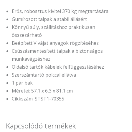
Erős, robosztus kivitel 370 kg megtartására
Gumírozott talpak a stabil állásért
Könnyű súly, szállításhoz praktikusan
összezárható
Beépített V vájat anyagok rögzítéséhez
Csúszásmentesített talpak a biztonságos
munkavégzéshez
Oldalsó tartók kábelek felfüggesztéséhez
Szerszámtartó polccal ellátva
1 pár bak
Méretei: 57,1 x 6,3 x 81,1 cm
Cikkszám: STST1-70355
Kapcsolódó termékek