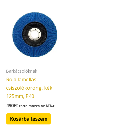
Barkácsolóknak
Roid lamellás
csiszolókorong, kék,
125mm, P40
490
Ft
tartalmazza az ÁFÁ-t
Kosárba teszem