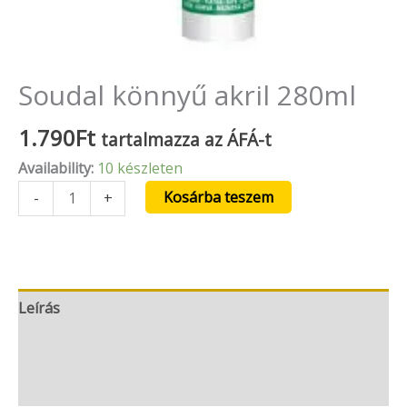
Soudal könnyű akril 280ml
1.790
Ft
tartalmazza az ÁFÁ-t
Availability:
10 készleten
Kosárba teszem
-
+
Leírás
További információk
Vélemények (0)