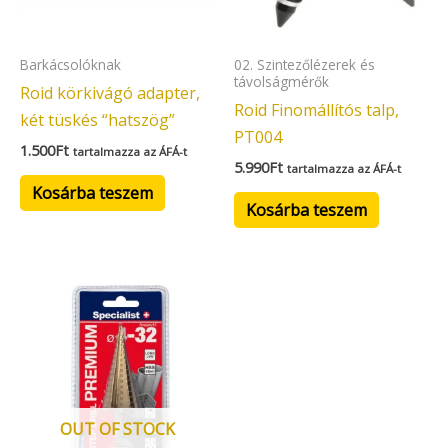
Barkácsolóknak
02. Szintezőlézerek és
távolságmérők
Roid körkivágó adapter,
Roid Finomállítós talp,
két tüskés “hatszög”
PT004
1.500
Ft
tartalmazza az ÁFÁ-t
5.990
Ft
tartalmazza az ÁFÁ-t
Kosárba teszem
Kosárba teszem
OUT OF STOCK