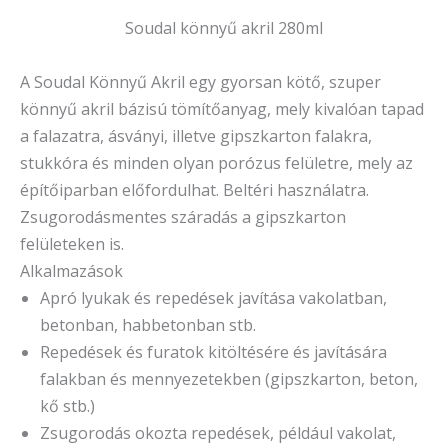
Soudal könnyű akril 280ml
A Soudal Könnyű Akril egy gyorsan kötő, szuper
könnyű akril bázisú tömítőanyag, mely kivalóan tapad
a falazatra, ásványi, illetve gipszkarton falakra,
stukkóra és minden olyan porózus felületre, mely az
építőiparban előfordulhat. Beltéri használatra.
Zsugorodásmentes száradás a gipszkarton
felületeken is.
Alkalmazások
Apró lyukak és repedések javítása vakolatban,
betonban, habbetonban stb.
Repedések és furatok kitöltésére és javítására
falakban és mennyezetekben (gipszkarton, beton,
kő stb.)
Zsugorodás okozta repedések, például vakolat,