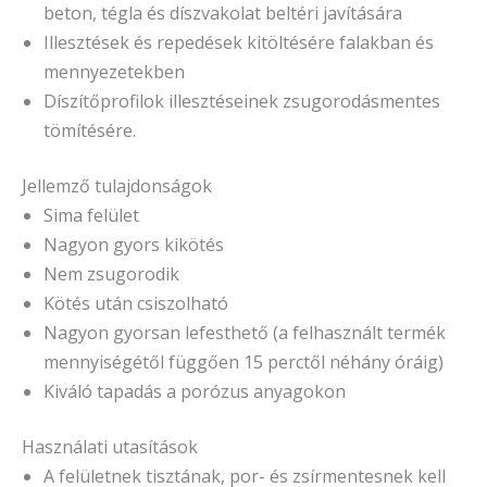
beton, tégla és díszvakolat beltéri javítására
Illesztések és repedések kitöltésére falakban és
mennyezetekben
Díszítőprofilok illesztéseinek zsugorodásmentes
tömítésére.
Jellemző tulajdonságok
Sima felület
Nagyon gyors kikötés
Nem zsugorodik
Kötés után csiszolható
Nagyon gyorsan lefesthető (a felhasznált termék
mennyiségétől függően 15 perctől néhány óráig)
Kiváló tapadás a porózus anyagokon
Használati utasítások
A felületnek tisztának, por- és zsírmentesnek kell