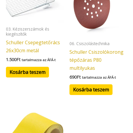
03. Kéziszerszámok és
kiegészítők
Schuller Csepegtetőrács
06. Csiszolástechnika
26x30cm metál
Schuller Csiszolókorong
1.500
Ft
tépőzáras P80
tartalmazza az ÁFÁ-t
multilyukas
Kosárba teszem
690
Ft
tartalmazza az ÁFÁ-t
Kosárba teszem