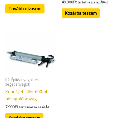
49.900
Ft
tartalmazza az ÁFÁ-t
Tovább olvasom
Kosárba teszem
07. Építőanyagok és
segédanyagok
Knauf Jet Filler 600ml
hézagoló anyag
7.900
Ft
tartalmazza az ÁFÁ-t
Kosárba teszem