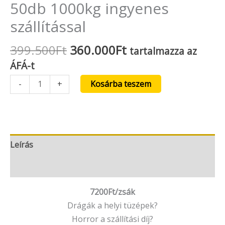
50db 1000kg ingyenes
szállítással
399.500
Ft
360.000
Ft
tartalmazza az
ÁFÁ-t
Kosárba teszem
-
+
Leírás
Vélemények (0)
7200Ft/zsák
Drágák a helyi tüzépek?
Horror a szállítási díj?