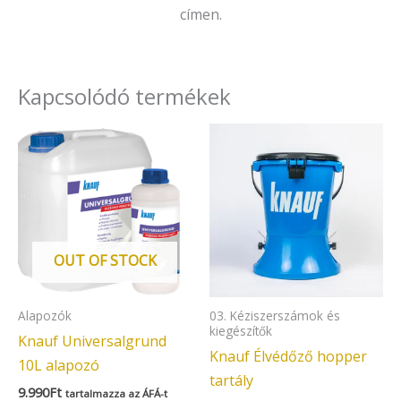
címen.
Kapcsolódó termékek
OUT OF STOCK
Alapozók
03. Kéziszerszámok és
kiegészítők
Knauf Universalgrund
Knauf Élvédőző hopper
10L alapozó
tartály
9.990
Ft
tartalmazza az ÁFÁ-t