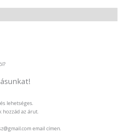
ól?
tásunkat!
tés lehetséges.
k hozzád az árut.
psz@gmail.com email címen.