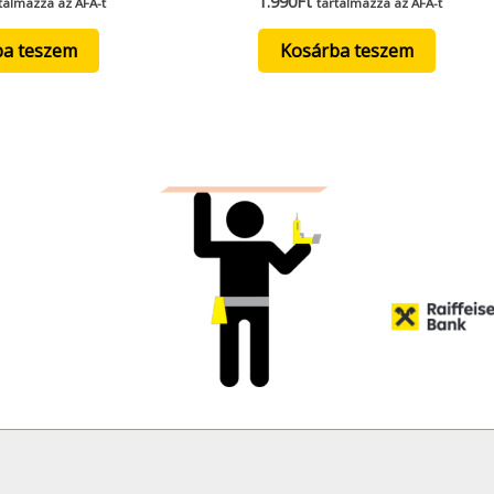
1.990
Ft
talmazza az ÁFÁ-t
tartalmazza az ÁFÁ-t
ba teszem
Kosárba teszem