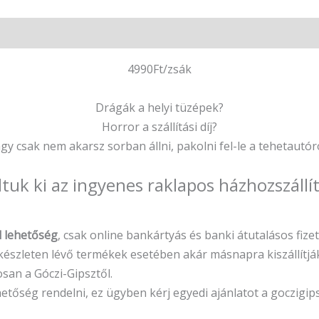
4990Ft/zsák
Drágák a helyi tüzépek?
Horror a szállítási díj?
gy csak nem akarsz sorban állni, pakolni fel-le a tehetautór
áltuk ki az ingyenes raklapos házhozszállí
l lehetőség
, csak online bankártyás és banki átutalásos fize
a készleten lévő termékek esetében akár másnapra kiszállítjá
osan a Góczi-Gipsztől.
hetőség rendelni, ez ügyben kérj egyedi ajánlatot a goczigi