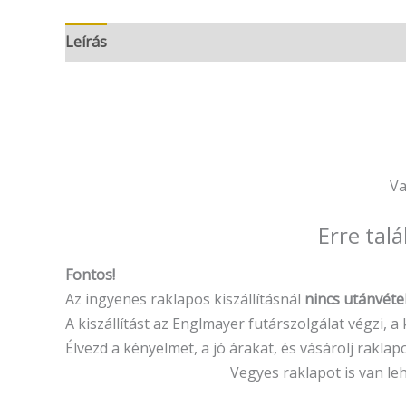
Leírás
Vélemények (0)
Va
Erre tal
Fontos!
Az ingyenes raklapos kiszállításnál
nincs utánvéte
A kiszállítást az Englmayer futárszolgálat végzi, 
Élvezd a kényelmet, a jó árakat, és vásárolj raklap
Vegyes raklapot is van le