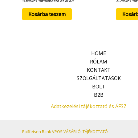
4.890
Ft
3.790
Ft
tartalmazza az ÁFÁ-t
tar
Kosárba teszem
Kosár
HOME
RÓLAM
KONTAKT
SZOLGÁLTATÁSOK
BOLT
B2B
Adatkezelési tájékoztató és ÁFSZ
Raiffeisen Bank VPOS VÁSÁRLÓI TÁJÉKOZTATÓ