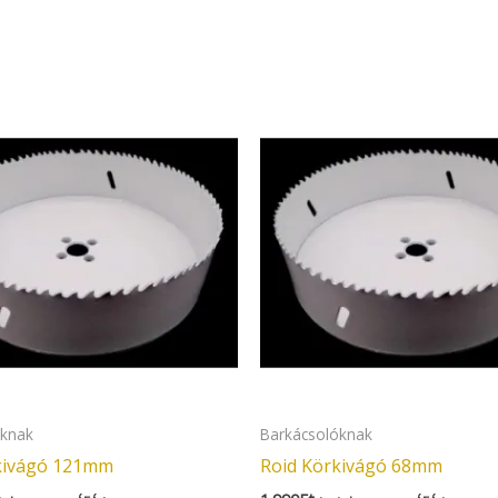
óknak
Barkácsolóknak
kivágó 121mm
Roid Körkivágó 68mm