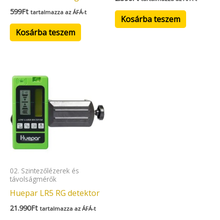
599
Ft
tartalmazza az ÁFÁ-t
Kosárba teszem
Kosárba teszem
02. Szintezőlézerek és
távolságmérők
Huepar LR5 RG detektor
21.990
Ft
tartalmazza az ÁFÁ-t