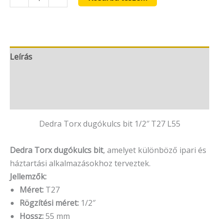
Leírás
További információk
Vélemények (0)
Dedra Torx dugókulcs bit 1/2″ T27 L55
Dedra
Torx dugókulcs bit
, amelyet különböző ipari és
háztartási alkalmazásokhoz terveztek.
Jellemzők:
Méret:
T27
Rögzítési méret:
1/2″
Hossz:
55 mm