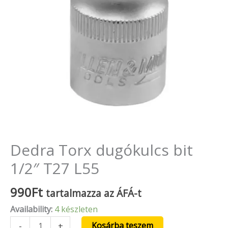
Dedra Torx dugókulcs bit
1/2″ T27 L55
990
Ft
tartalmazza az ÁFÁ-t
Availability:
4 készleten
Kosárba teszem
-
+