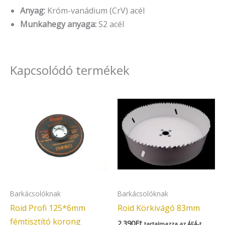
Anyag:
Króm-vanádium (CrV) acél
Munkahegy anyaga:
S2 acél
Kapcsolódó termékek
Barkácsolóknak
Barkácsolóknak
Roid Profi 125*6mm
Roid Körkivágó 83mm
fémtisztító korong
2.390
Ft
tartalmazza az ÁFÁ-t