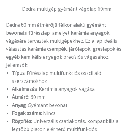
Dedra multigép gyémánt vágólap 60mm
Dedra
60 mm átmérőjű félkör alakú gyémánt
bevonatú fűrészlap
, amelyet
kerámia anyagok
vágására
terveztek multigépekhez.
Ez a lap ideális
választás
kerámia csempék, járólapok, greslapok és
egyéb kemikális anyagok
precíziós vágásához.
Jellemzők:
Típus
:
Fűrészlap multifunkciós oszcilláló
szerszámokhoz
Alkalmazás
:
Kerámia anyagok vágása
Átmérő
:
60 mm
Anyag
:
Gyémánt bevonat
Fogak száma
:
Nincs
Rögzítés
:
Univerzális csatlakozás, kompatibilis a
legtöbb piacon elérhető multifunkciós