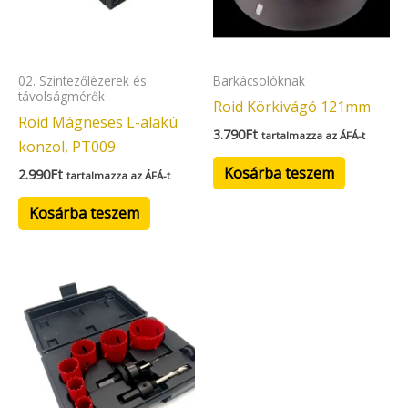
02. Szintezőlézerek és
Barkácsolóknak
távolságmérők
Roid Körkivágó 121mm
Roid Mágneses L-alakú
3.790
Ft
tartalmazza az ÁFÁ-t
konzol, PT009
Kosárba teszem
2.990
Ft
tartalmazza az ÁFÁ-t
Kosárba teszem