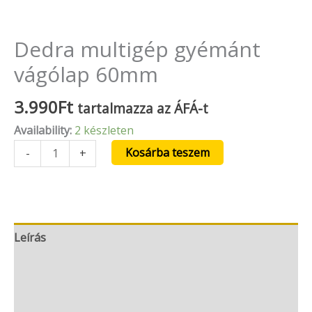
Dedra multigép gyémánt
vágólap 60mm
3.990
Ft
tartalmazza az ÁFÁ-t
Availability:
2 készleten
Kosárba teszem
-
+
Leírás
További információk
Vélemények (0)