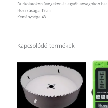
Burkolatokon,üvegeken és egyéb anyagokon haszn
Hosszúsága: 18cm
Keménysége 48
Kapcsolódó termékek