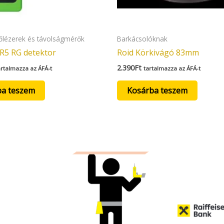
zőlézerek és távolságmérők
Barkácsolóknak
R5 RG detektor
Roid Körkivágó 83mm
2.390
Ft
artalmazza az ÁFÁ-t
tartalmazza az ÁFÁ-t
ba teszem
Kosárba teszem