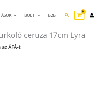
Search
TÁSOK
BOLT
B2B
rkoló ceruza 17cm Lyra
 az ÁFÁ-t