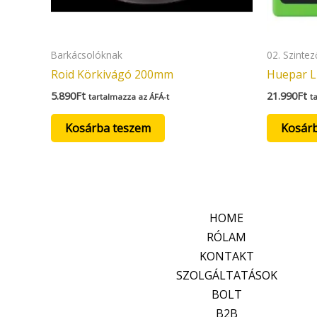
Barkácsolóknak
02. Szinte
Roid Körkivágó 200mm
Huepar L
5.890
Ft
21.990
Ft
tartalmazza az ÁFÁ-t
t
Kosárba teszem
Kosár
HOME
RÓLAM
KONTAKT
SZOLGÁLTATÁSOK
BOLT
B2B