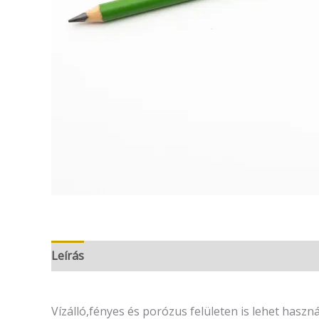
Leírás
További információk
Vélemények (0)
Vízálló,fényes és porózus felületen is lehet haszná