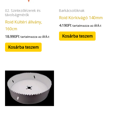
02. Szintezőlézerek és
Barkácsolóknak
távolságmérők
Roid Körkivágó 140mm
Roid Kültéri állvány,
4.190
Ft
tartalmazza az ÁFÁ-t
160cm
Kosárba teszem
18.990
Ft
tartalmazza az ÁFÁ-t
Kosárba teszem