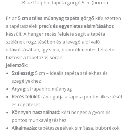
Blue Dolphin tapéta görgő 5cm (hordó)
Ez az
5 cm széles műanyag tapéta görgő
kifejezetten
a tapétaszélek
precíz és egyenletes elsimításához
készült. A henger recés felülete segít a tapéta
szélének rögzítésében és a levegő alól való
eltávolításában, így sima, buborékmentes felületet
biztosít a tapétázás során.
Jellemzők:
Szélesség:
5 cm – ideális tapéta szélekhez és
szegélyekhez
Anyag:
strapabíró műanyag
Recés felület:
támogatja a tapéta pontos illesztését
és rögzítését
Könnyen használható:
kézi henger a gyors és
pontos munkavégzéshez
Alkalmazás:
tapétaszegélyek simítása, buborékok