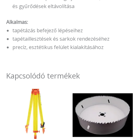
és gyűrődések eltávolítása
Alkalmas:
tapétázás befejező lépéseihez
tapétaillesztések és sarkok rendezéséhez
precíz, esztétikus felület kialakításához
Kapcsolódó termékek