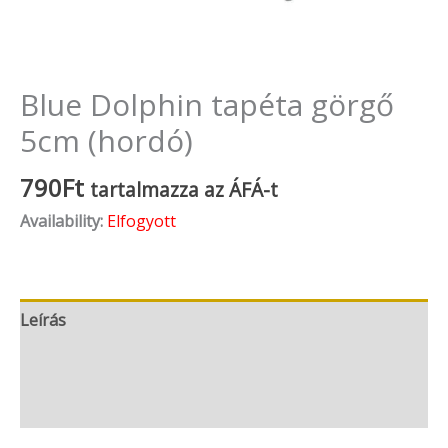
Blue Dolphin tapéta görgő
5cm (hordó)
790
Ft
tartalmazza az ÁFÁ-t
Availability:
Elfogyott
Leírás
További információk
Vélemények (0)