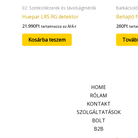
02. Szintezőlézerek és távolságmérők
Barkácsol
Huepar LR5 RG detektor
Behajtó f
21.990
Ft
260
Ft
tartalmazza az ÁFÁ-t
tarta
Kosárba teszem
Továb
HOME
RÓLAM
KONTAKT
SZOLGÁLTATÁSOK
BOLT
B2B