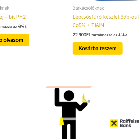
óknak
Barkácsolóknak
ej – bit PH2
Lépcsősfúró készlet 3db-os
Co5% + TiAlN
lmazza az ÁFÁ-t
22.900
Ft
tartalmazza az ÁFÁ-t
b olvasom
Kosárba teszem