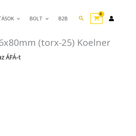
Search
TÁSOK
BOLT
B2B
 6x80mm (torx-25) Koelner
az ÁFÁ-t