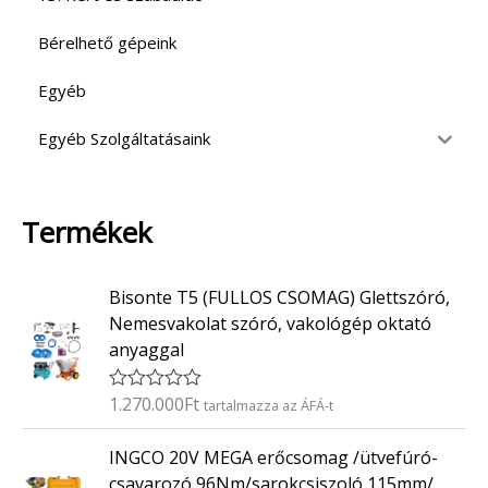
Bérelhető gépeink
Egyéb
Egyéb Szolgáltatásaink
Termékek
Bisonte T5 (FULLOS CSOMAG) Glettszóró,
Nemesvakolat szóró, vakológép oktató
anyaggal
1.270.000
Ft
É
tartalmazza az ÁFÁ-t
r
t
INGCO 20V MEGA erőcsomag /ütvefúró-
é
k
csavarozó 96Nm/sarokcsiszoló 115mm/