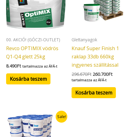
00. AKCIÓ! (GÓCZI-OUTLET)
Glettanyagok
Revco OPTIMIX vödrös
Knauf Super Finish 1
Q1-Q4 glett 25kg
raklap 33db 660kg
ingyenes szállítással
8.490
Ft
tartalmazza az ÁFÁ-t
296.670
Ft
260.700
Ft
Kosárba teszem
tartalmazza az ÁFÁ-t
Kosárba teszem
Original
Current
Sale!
price
price
was:
is:
379.170Ft.
323.700Ft.