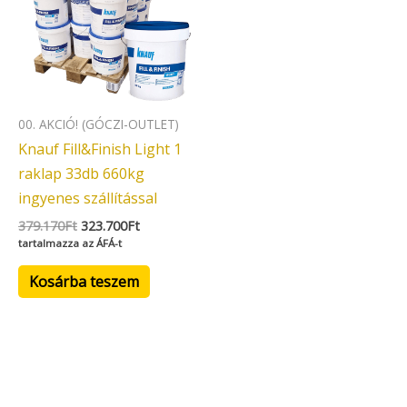
00. AKCIÓ! (GÓCZI-OUTLET)
Knauf Fill&Finish Light 1
raklap 33db 660kg
ingyenes szállítással
379.170
Ft
323.700
Ft
tartalmazza az ÁFÁ-t
Kosárba teszem