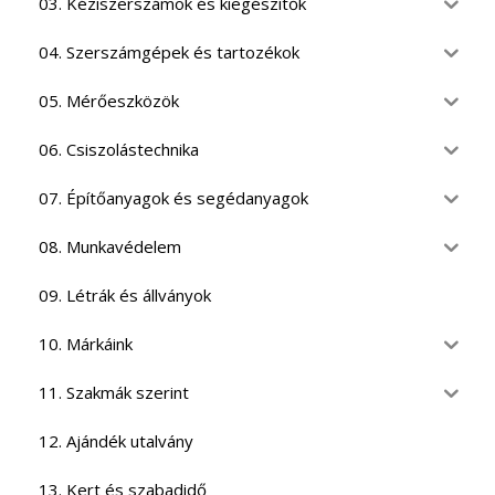
03. Kéziszerszámok és kiegészítők
04. Szerszámgépek és tartozékok
05. Mérőeszközök
06. Csiszolástechnika
07. Építőanyagok és segédanyagok
08. Munkavédelem
09. Létrák és állványok
10. Márkáink
11. Szakmák szerint
12. Ajándék utalvány
13. Kert és szabadidő