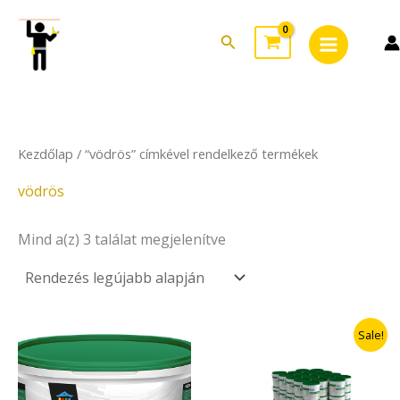
Sorted
Skip
Main
by
to
latest
Search
Menu
content
Kezdőlap
/ “vödrös” címkével rendelkező termékek
vödrös
Mind a(z) 3 találat megjelenítve
Original
Current
Sale!
price
price
was:
is:
296.670Ft.
260.700Ft.